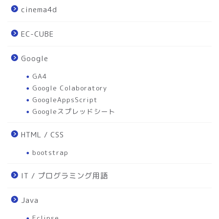
cinema4d
EC-CUBE
Google
GA4
Google Colaboratory
GoogleAppsScript
Googleスプレッドシート
HTML / CSS
bootstrap
IT / プログラミング用語
Java
Eclipse