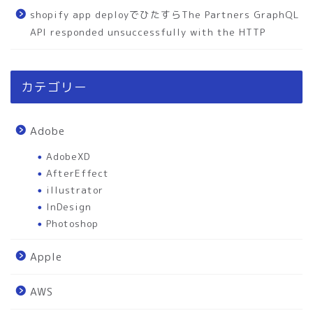
shopify app deployでひたすらThe Partners GraphQL
API responded unsuccessfully with the HTTP
カテゴリー
Adobe
AdobeXD
AfterEffect
illustrator
InDesign
Photoshop
Apple
AWS