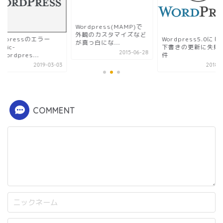
Wordpress(MAMP)で
外観のカスタマイズなど
rdpressのエラー
Wordpress5.0に
が真っ白にな...
blic-
下書きの更新に失敗
2015-06-28
.wordpres...
件
2019-03-03
2018-1
COMMENT