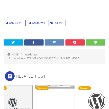
ン
ド
ウ
で
開
き
ま
す
webフォント
wordpress
フォント
)
HOME
Wordpress
WordPressでプラグインを使わずにフォントを変更してみた
RELATED POST
press
Wordpress
Wordpress