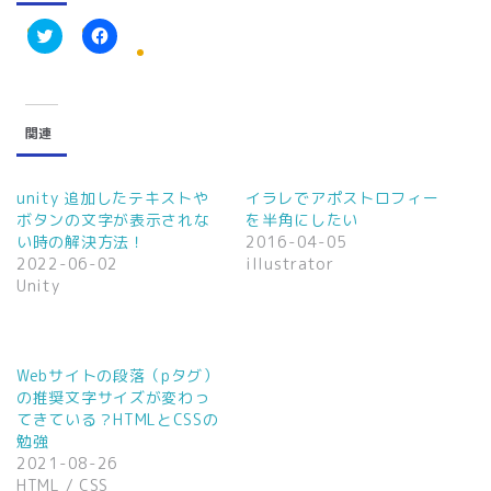
ク
F
リ
a
ッ
c
ク
e
し
b
て
o
関連
T
o
w
k
i
で
t
共
t
有
unity 追加したテキストや
イラレでアポストロフィー
e
す
ボタンの文字が表示されな
を半角にしたい
r
る
で
に
い時の解決方法！
2016-04-05
共
は
2022-06-02
illustrator
有
ク
(
リ
Unity
新
ッ
し
ク
い
し
ウ
て
ィ
く
ン
だ
Webサイトの段落（pタグ）
ド
さ
ウ
い
の推奨文字サイズが変わっ
で
(
てきている？HTMLとCSSの
開
新
き
し
勉強
ま
い
2021-08-26
す
ウ
)
ィ
HTML / CSS