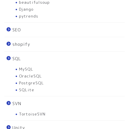
beautifulsoup
Django
pytrends
SEO
shopify
SQL
MySQL
OracleSQL
PostgreSQL
SQLite
SVN
TortoiseSVN
Unity