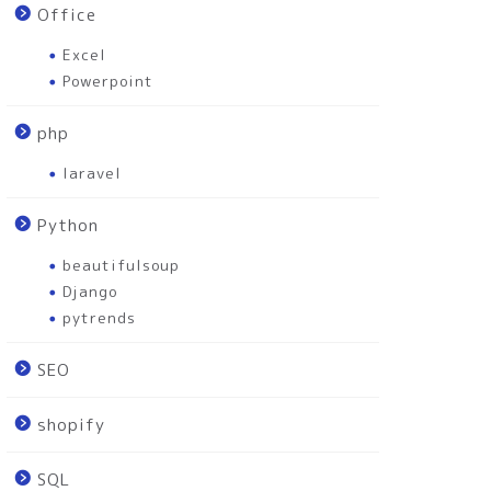
Office
Excel
Powerpoint
php
laravel
Python
beautifulsoup
Django
pytrends
SEO
shopify
SQL