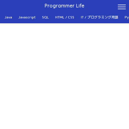
Programmer Life
Java
Javascript
SQL
HTML / CSS
IT / プログラミング用語
Py