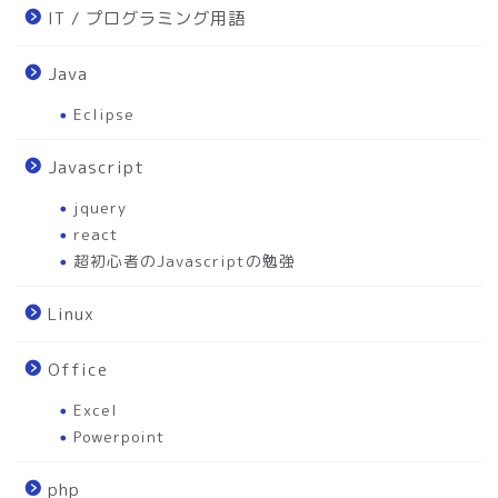
IT / プログラミング用語
Java
Eclipse
Javascript
jquery
react
超初心者のJavascriptの勉強
Linux
Office
Excel
Powerpoint
php