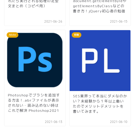
れたら実行される処理の定型
document.getElementByIdや
文まとめ（コピペ用）
getElementsByClassなどの
書き方！jQuery初心者の勉強
2021-06-26
2021-06-15
Adobe
転職
Photoshopでブラシを追加す
SES業界って本当にダメなのか
る方法！.abrファイルが表示
い？未経験から１年以上働い
されない・読み込めない時は
たのでメリットデメリットを
これで解決 Photoshop2021
書いてみます。
2021-06-13
2021-06-10