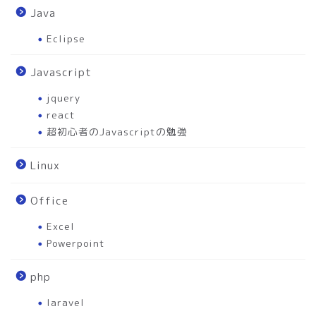
Java
Eclipse
Javascript
jquery
react
超初心者のJavascriptの勉強
Linux
Office
Excel
Powerpoint
php
laravel