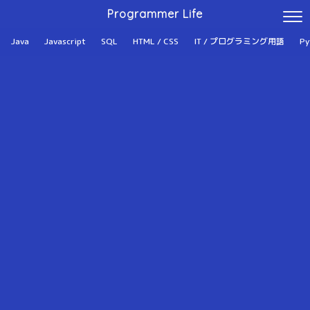
Programmer Life
Java
Javascript
SQL
HTML / CSS
IT / プログラミング用語
Py