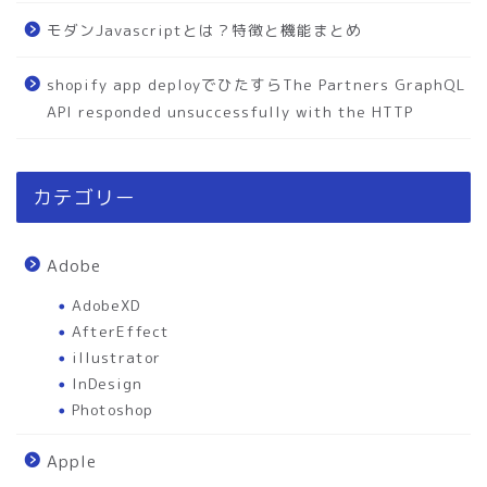
モダンJavascriptとは？特徴と機能まとめ
shopify app deployでひたすらThe Partners GraphQL
API responded unsuccessfully with the HTTP
カテゴリー
Adobe
AdobeXD
AfterEffect
illustrator
InDesign
Photoshop
Apple