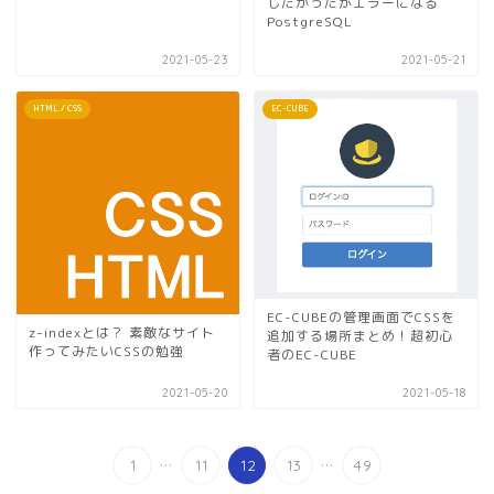
したかったがエラーになる
PostgreSQL
2021-05-23
2021-05-21
HTML / CSS
EC-CUBE
EC-CUBEの管理画面でCSSを
z-indexとは？ 素敵なサイト
追加する場所まとめ！超初心
作ってみたいCSSの勉強
者のEC-CUBE
2021-05-20
2021-05-18
...
...
1
11
12
13
49