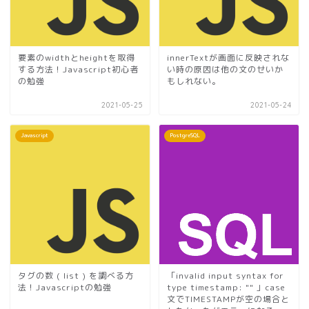
要素のwidthとheightを取得
innerTextが画面に反映されな
する方法！Javascript初心者
い時の原因は他の文のせいか
の勉強
もしれない。
2021-05-25
2021-05-24
Javascript
PostgreSQL
タグの数 ( list ) を調べる方
「invalid input syntax for
法！Javascriptの勉強
type timestamp: "" 」case
文でTIMESTAMPが空の場合と