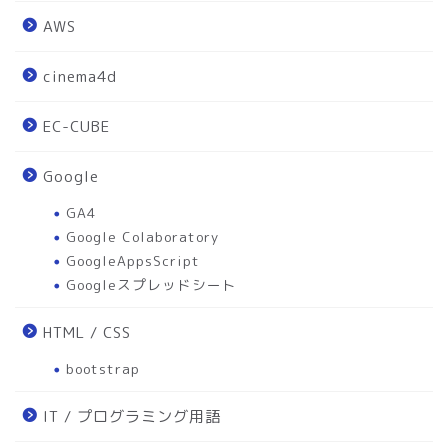
AWS
cinema4d
EC-CUBE
Google
GA4
Google Colaboratory
GoogleAppsScript
Googleスプレッドシート
HTML / CSS
bootstrap
IT / プログラミング用語