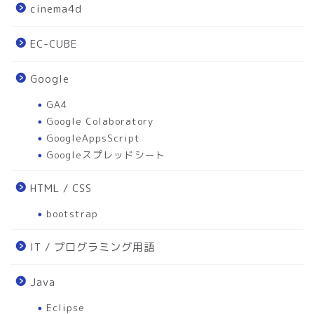
cinema4d
EC-CUBE
Google
GA4
Google Colaboratory
GoogleAppsScript
Googleスプレッドシート
HTML / CSS
bootstrap
IT / プログラミング用語
Java
Eclipse