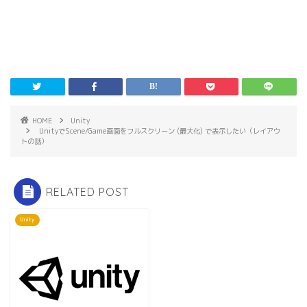
ウ
で
開
き
ま
す
)
HOME
Unity
UnityでScene/Game画面をフルスクリーン (最大化) で表示したい（レイアウ
トの話）
RELATED POST
Unity