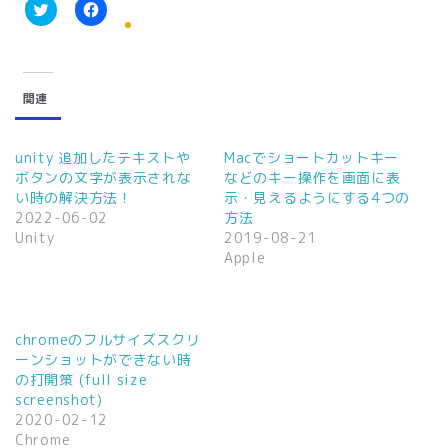
ク
F
リ
a
ッ
c
ク
e
し
b
て
o
関連
T
o
w
k
i
で
t
共
t
有
unity 追加したテキストや
Macでショートカットキー
e
す
ボタンの文字が表示されな
などのキー操作を画面に表
r
る
で
に
い時の解決方法！
示・見えるようにする4つの
共
は
2022-06-02
方法
有
ク
(
リ
Unity
2019-08-21
新
ッ
Apple
し
ク
い
し
ウ
て
ィ
く
ン
だ
ド
さ
ウ
い
chromeのフルサイズスクリ
で
(
ーンショットができない時
開
新
き
し
の打開策 (full size
ま
い
screenshot)
す
ウ
)
ィ
2020-02-12
ン
Chrome
ド