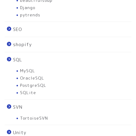
beautifulsoup
Django
pytrends
SEO
shopify
SQL
MySQL
OracleSQL
PostgreSQL
SQLite
SVN
TortoiseSVN
Unity