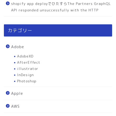
shopify app deployでひたすらThe Partners GraphQL
API responded unsuccessfully with the HTTP
カテゴリー
Adobe
AdobeXD
AfterEffect
illustrator
InDesign
Photoshop
Apple
AWS