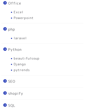
Office
Excel
Powerpoint
php
laravel
Python
beautifulsoup
Django
pytrends
SEO
shopify
SQL