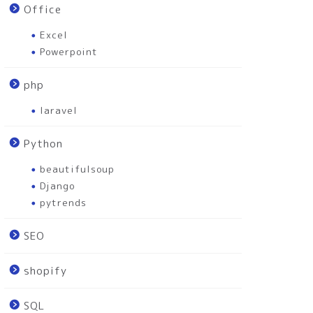
Office
Excel
Powerpoint
php
laravel
Python
beautifulsoup
Django
pytrends
SEO
shopify
SQL