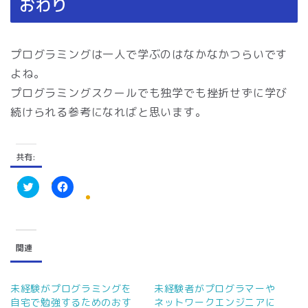
おわり
プログラミングは一人で学ぶのはなかなかつらいです
よね。
プログラミングスクールでも独学でも挫折せずに学び
続けられる参考になればと思います。
共有:
ク
F
リ
a
ッ
c
ク
e
し
b
て
o
関連
T
o
w
k
i
で
t
共
t
有
未経験がプログラミングを
未経験者がプログラマーや
e
す
自宅で勉強するためのおす
ネットワークエンジニアに
r
る