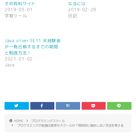
で
に
すめ有料サイト
なるには
共
は
2019-03-01
2019-02-28
有
ク
(
リ
学習ツール
日記
新
ッ
し
ク
い
し
ウ
て
ィ
く
ン
だ
Java silver SE11 未経験者
ド
さ
ウ
い
が一発合格するまでの期間
で
(
と勉強方法！
開
新
き
し
2021-01-02
ま
い
Java
す
ウ
)
ィ
ン
ド
ウ
で
開
き
ま
す
)
HOME
プログラミングスクール
プログラミングの勉強は独学かスクールか？項目別に挫折しない方法を考える