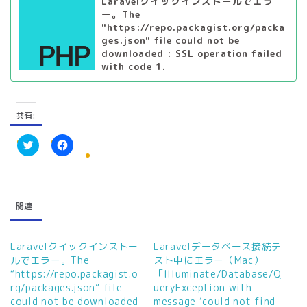
Laravelクイックインストールでエラ
ー。The
"https://repo.packagist.org/packa
ges.json" file could not be
downloaded : SSL operation failed
with code 1.
共有:
ク
F
リ
a
ッ
c
ク
e
し
b
て
o
関連
T
o
w
k
i
で
t
共
t
有
Laravelクイックインストー
Laravelデータベース接続テ
e
す
ルでエラー。The
スト中にエラー（Mac）
r
る
で
に
“https://repo.packagist.o
「Illuminate/Database/Q
共
は
rg/packages.json” file
ueryException with
有
ク
(
リ
could not be downloaded
message ‘could not find
新
ッ