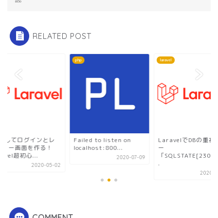
RELATED POST
el
php
laravel
uthしてログインとレ
Failed to listen on
LaravelでDBの重
スター画面を作る！
localhost:800...
ー
ravel超初心...
「SQLSTATE[23000]
2020-07-09
.
2020-05-02
2020-0
COMMENT