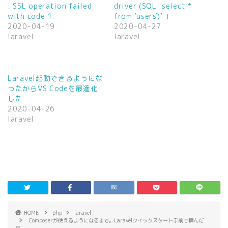
: SSL operation failed
driver (SQL: select *
し
ク
い
し
with code 1.
from `users`)’ 」
ウ
て
2020-04-19
2020-04-27
ィ
く
ン
だ
laravel
laravel
ド
さ
ウ
い
で
(
開
新
き
し
ま
い
Laravel起動できるようにな
す
ウ
)
ィ
ったからVS Codeを最適化
ン
した
ド
ウ
2020-04-26
で
laravel
開
き
ま
す
)
HOME
php
laravel
Composerが使えるようになるまで。Laravelクイックスタート手前で積んだ
話。