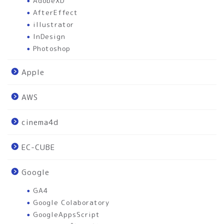
AdobeXD
AfterEffect
illustrator
InDesign
Photoshop
Apple
AWS
cinema4d
EC-CUBE
Google
GA4
Google Colaboratory
GoogleAppsScript