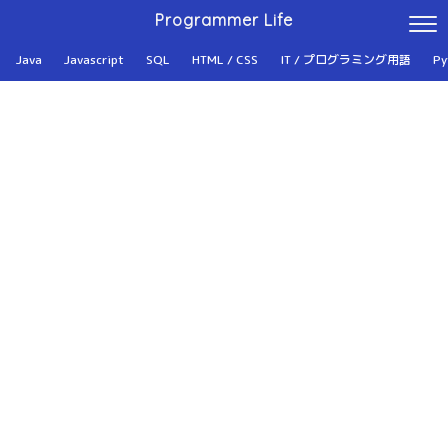
Programmer Life
Java
Javascript
SQL
HTML / CSS
IT / プログラミング用語
Py