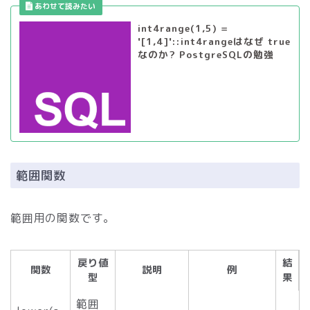
int4range(1,5) =
'[1,4]'::int4rangeはなぜ true
なのか? PostgreSQLの勉強
範囲関数
範囲用の関数です。
戻り値
結
関数
説明
例
型
果
範囲