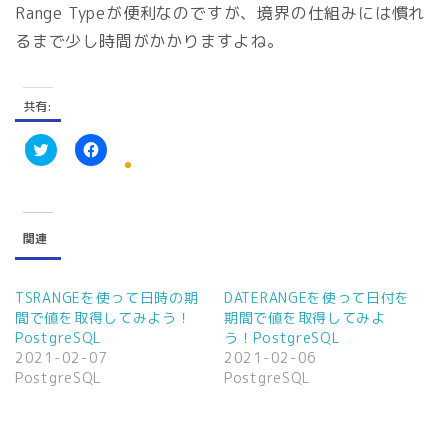
Range Typeが便利なのですが、境界の仕組みには慣れ
るまで少し時間がかかりますよね。
共有:
ク
F
リ
a
ッ
c
ク
e
し
b
て
o
関連
T
o
w
k
i
で
t
共
t
有
TSRANGEを使って日時の期
DATERANGEを使って日付を
e
す
間で値を取得してみよう！
期間で値を取得してみよ
r
る
で
に
PostgreSQL
う！PostgreSQL
共
は
2021-02-07
2021-02-06
有
ク
(
リ
PostgreSQL
PostgreSQL
新
ッ
し
ク
い
し
ウ
て
ィ
く