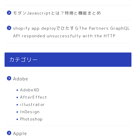
モダンJavascriptとは？特徴と機能まとめ
shopify app deployでひたすらThe Partners GraphQL
API responded unsuccessfully with the HTTP
カテゴリー
Adobe
AdobeXD
AfterEffect
illustrator
InDesign
Photoshop
Apple