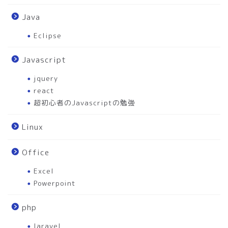
Java
Eclipse
Javascript
jquery
react
超初心者のJavascriptの勉強
Linux
Office
Excel
Powerpoint
php
laravel