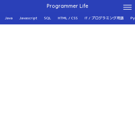
Programmer Life
Java
Javascript
SQL
HTML / CSS
IT / プログラミング用語
Py