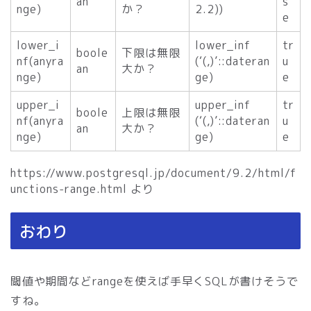
an
s
nge)
か？
2.2))
e
lower_i
lower_inf
tr
boole
下限は無限
nf(anyra
(‘(,)’::dateran
u
an
大か？
nge)
ge)
e
upper_i
upper_inf
tr
boole
上限は無限
nf(anyra
(‘(,)’::dateran
u
an
大か？
nge)
ge)
e
https://www.postgresql.jp/document/9.2/html/f
unctions-range.html より
おわり
閾値や期間などrangeを使えば手早くSQLが書けそうで
すね。