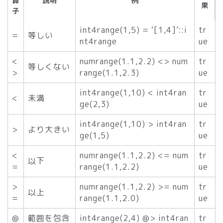
算
説明
例
果
子
int4range(1,5) = ‘[1,4]’::i
tr
=
等しい
nt4range
ue
<
numrange(1.1,2.2) <> num
tr
等しくない
>
range(1.1,2.3)
ue
int4range(1,10) < int4ran
tr
<
未満
ge(2,3)
ue
int4range(1,10) > int4ran
tr
>
より大きい
ge(1,5)
ue
<
numrange(1.1,2.2) <= num
tr
以下
=
range(1.1,2.2)
ue
>
numrange(1.1,2.2) >= num
tr
以上
=
range(1.1,2.0)
ue
@
範囲を包含
int4range(2,4) @> int4ran
tr