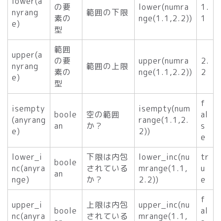
lower(a
の要
lower(numra
1.
nyrang
範囲の下限
素の
nge(1.1,2.2))
1
e)
型
範囲
upper(a
の要
upper(numra
2.
nyrang
範囲の上限
素の
nge(1.1,2.2))
2
e)
型
f
isempty
isempty(num
boole
空の範囲
al
(anyrang
range(1.1,2.
an
か？
s
e)
2))
e
lower_i
下限は内包
lower_inc(nu
tr
boole
nc(anyra
されている
mrange(1.1,
u
an
nge)
か？
2.2))
e
f
upper_i
上限は内包
upper_inc(nu
boole
al
nc(anyra
されている
mrange(1.1,