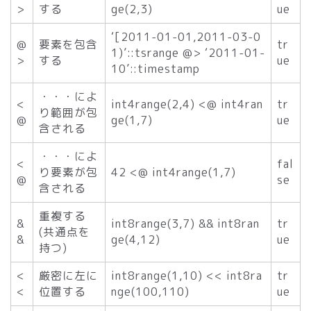
>
する
ge(2,3)
ue
‘[2011-01-01,2011-03-0
@
要素を包含
tr
1)’::tsrange @> ‘2011-01-
>
する
ue
10’::timestamp
・・・によ
<
int4range(2,4) <@ int4ran
tr
り範囲が包
@
ge(1,7)
ue
含される
・・・によ
<
fal
り要素が包
42 <@ int4range(1,7)
@
se
含される
重複する
&
int8range(3,7) && int8ran
tr
(共通点を
&
ge(4,12)
ue
持つ)
<
厳密に左に
int8range(1,10) << int8ra
tr
<
位置する
nge(100,110)
ue