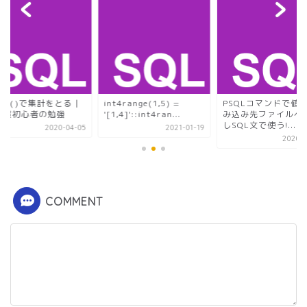
unt()で集計をとる |
int4range(1,5) =
PSQLコマンドで値
QL超初心者の勉強
'[1,4]'::int4ran...
み込み先ファイルへs
しSQL文で使う!...
2020-04-05
2021-01-19
2020-0
COMMENT