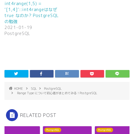
ン
だ
int4range(1,5) =
ド
さ
ウ
い
‘[1,4]’::int4rangeはなぜ
で
(
true なのか? PostgreSQL
開
新
き
し
の勉強
ま
い
2021-01-19
す
ウ
)
ィ
PostgreSQL
ン
ド
ウ
で
開
き
ま
す
)
HOME
SQL
PostgreSQL
Range Type について初心者がまとめてみる！PostgreSQL
RELATED POST
QL
PostgreSQL
PostgreSQL