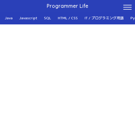
Programmer Life
Java
Javascript
SQL
HTML / CSS
IT / プログラミング用語
Py