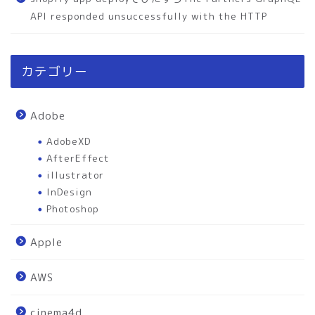
API responded unsuccessfully with the HTTP
カテゴリー
Adobe
AdobeXD
AfterEffect
illustrator
InDesign
Photoshop
Apple
AWS
cinema4d