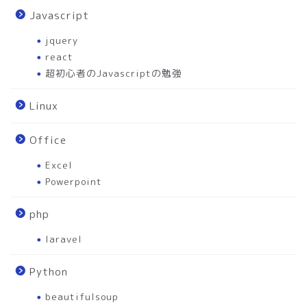
Javascript
jquery
react
超初心者のJavascriptの勉強
Linux
Office
Excel
Powerpoint
php
laravel
Python
beautifulsoup