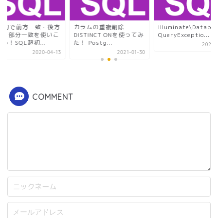
IKE句で前方一致・後方
カラムの重複削除
Illuminate\Databa
致・部分一致を使いこ
DISTINCT ONを使ってみ
QueryExceptio...
う！SQL超初...
た！ Postg...
2020-
2020-04-13
2021-01-30
COMMENT