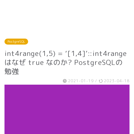
PostgreSQL
int4range(1,5) = ‘[1,4]’::int4range
はなぜ true なのか? PostgreSQLの
勉強
2021-01-19
/
2023-04-18