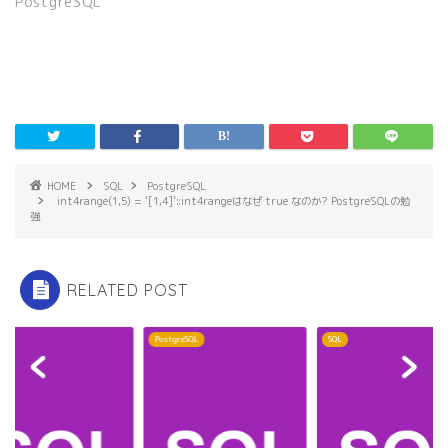
PostgreSQL
す
ウ
)
ィ
ン
ド
ウ
で
開
き
ま
す
)
HOME
SQL
PostgreSQL
int4range(1,5) = ‘[1,4]’::int4rangeはなぜ true なのか? PostgreSQLの勉
強
RELATED POST
QL
PostgreSQL
SQL