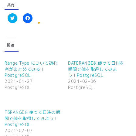
共有:
ク
F
リ
a
ッ
c
ク
e
し
b
て
o
関連
T
o
w
k
i
で
t
共
t
有
Range Type について初心
DATERANGEを使って日付を
e
す
者がまとめてみる！
期間で値を取得してみよ
r
る
で
に
PostgreSQL
う！PostgreSQL
共
は
2021-01-27
2021-02-06
有
ク
(
リ
PostgreSQL
PostgreSQL
新
ッ
し
ク
い
し
ウ
て
ィ
く
ン
だ
TSRANGEを使って日時の期
ド
さ
ウ
い
間で値を取得してみよう！
で
(
PostgreSQL
開
新
き
し
2021-02-07
ま
い