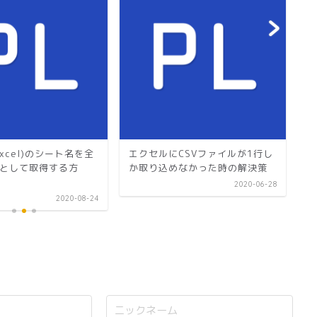
エ
ョ
編
xcel)のシート名を全
エクセルにCSVファイルが1行し
として取得する方
か取り込めなかった時の解決策
2020-06-28
2020-08-24