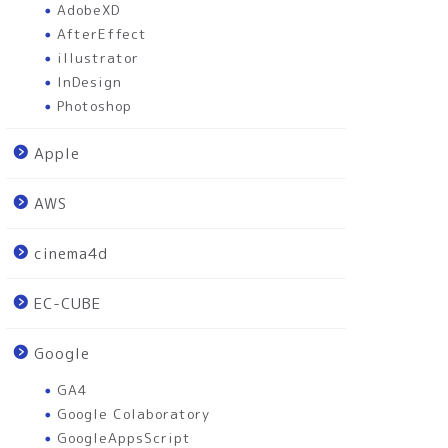
AdobeXD
AfterEffect
illustrator
InDesign
Photoshop
Apple
AWS
cinema4d
EC-CUBE
Google
GA4
Google Colaboratory
cel
Excel
GoogleAppsScript