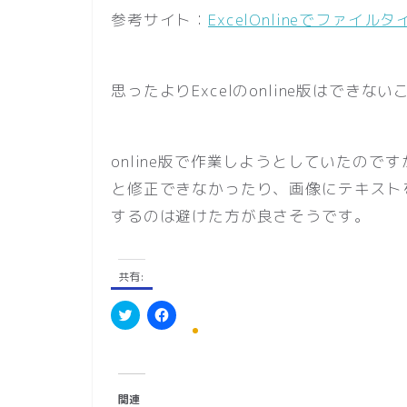
参考サイト：
ExcelOnlineでファ
思ったよりExcelのonline版はでき
online版で作業しようとしていたのです
と修正できなかったり、画像にテキストを
するのは避けた方が良さそうです。
共有:
ク
F
リ
a
ッ
c
ク
e
し
b
て
o
関連
T
o