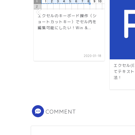
エクセルのキーボード操作（シ
ョートカットキー）でセル内を
編集可能にしたい！Win &...
2020-01-18
ァイルが1行し
エクセル(E
時の解決策
てテキスト
法！
2020-06-28
COMMENT