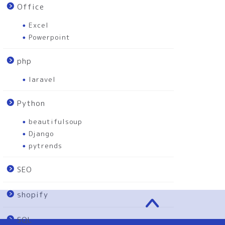
Office
Excel
Powerpoint
php
laravel
Python
beautifulsoup
Django
pytrends
SEO
shopify
SQL