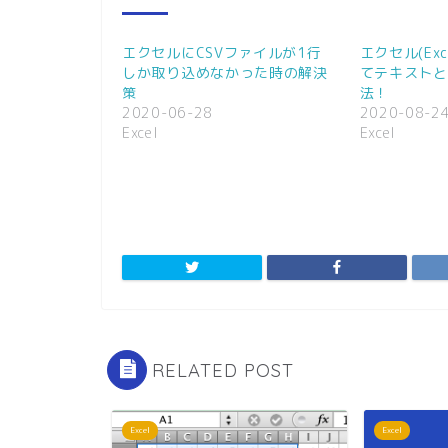
w
k
i
で
t
共
t
有
エクセルにCSVファイルが1行
エクセル(Ex
e
す
r
る
しか取り込めなかった時の解決
てテキストと
で
に
策
法！
共
は
有
ク
2020-06-28
2020-08-2
(
リ
Excel
Excel
新
ッ
し
ク
い
し
ウ
て
ィ
く
ン
だ
ド
さ
ウ
い
で
(
開
新
き
し
ま
い
す
ウ
)
ィ
ン
ド
ウ
で
RELATED POST
開
き
ま
す
)
Excel
Excel