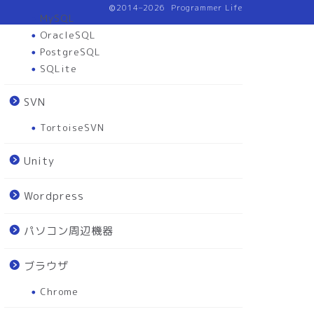
2014–2026 Programmer Life
MySQL
OracleSQL
PostgreSQL
SQLite
SVN
TortoiseSVN
Unity
Wordpress
パソコン周辺機器
ブラウザ
Chrome