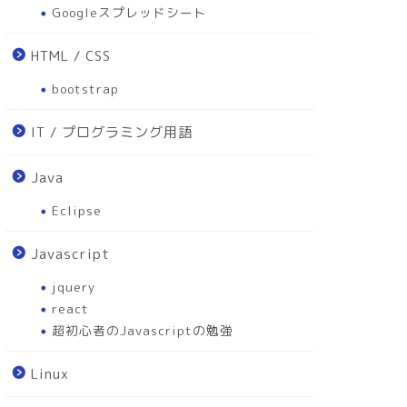
Googleスプレッドシート
クセルのキーボード操作（シ
HTML / CSS
ートカットキー）でセル内を
集可能にしたい！Win &...
bootstrap
IT / プログラミング用語
2020-01-18
Java
エクセル(Excel)のシート名を全
Eclipse
てテキストとして取得する方
法！
Javascript
2020-08-2
jquery
react
超初心者のJavascriptの勉強
Linux