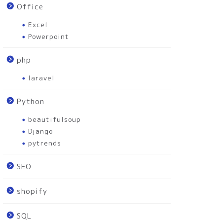
Office
Excel
Powerpoint
php
laravel
Python
beautifulsoup
Django
pytrends
SEO
shopify
SQL