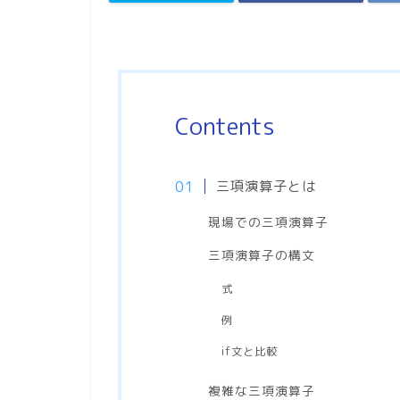
Contents
三項演算子とは
現場での三項演算子
三項演算子の構文
式
例
if文と比較
複雑な三項演算子