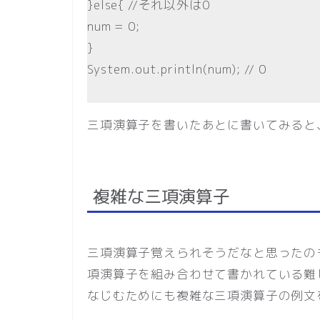
}else{ //それ以外は0
num = 0;
}
System.out.println(num); // 0
三項演算子を書いたあとに書いてみると
複雑な三項演算子
三項演算子覚えられそうだなと思ったの
項演算子を組み合わせて書かれている難
なじむためにも複雑な三項演算子の例文