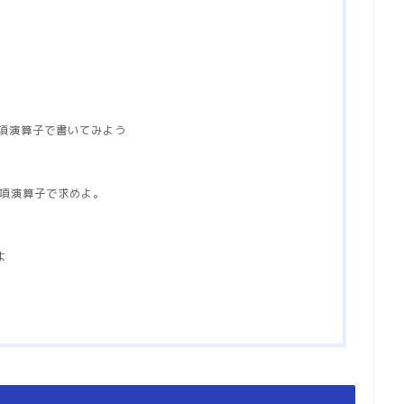
を三項演算子で書いてみよう
三項演算子で求めよ。
よ