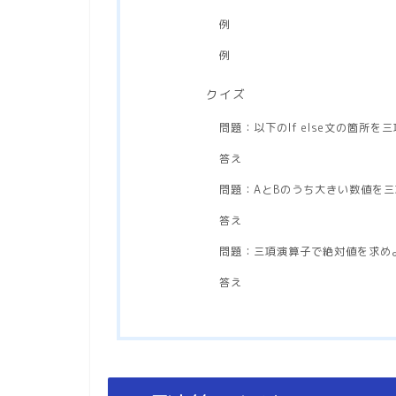
例
例
クイズ
問題：以下のIf else文の箇所
答え
問題：AとBのうち大きい数値を
答え
問題：三項演算子で絶対値を求め
答え