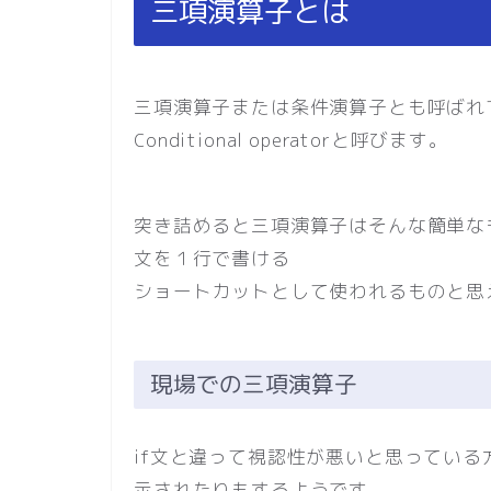
三項演算子とは
三項演算子または条件演算子とも呼ばれています
Conditional operatorと呼びます。
突き詰めると三項演算子はそんな簡単なもの
文を１行で書ける
ショートカットとして使われるものと思
現場での三項演算子
if文と違って視認性が悪いと思ってい
示されたりもするようです。