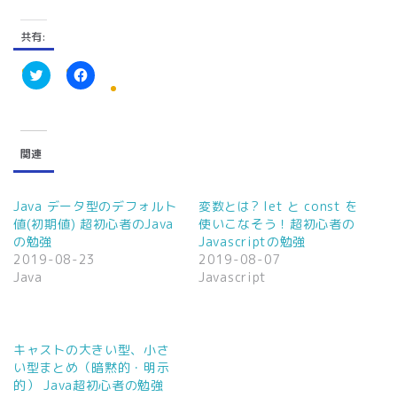
共有:
ク
F
リ
a
ッ
c
ク
e
し
b
て
o
関連
T
o
w
k
i
で
t
共
t
有
Java データ型のデフォルト
変数とは? let と const を
e
す
値(初期値) 超初心者のJava
使いこなそう！超初心者の
r
る
で
に
の勉強
Javascriptの勉強
共
は
2019-08-23
2019-08-07
有
ク
(
リ
Java
Javascript
新
ッ
し
ク
い
し
ウ
て
ィ
く
ン
だ
キャストの大きい型、小さ
ド
さ
ウ
い
い型まとめ（暗黙的・明示
で
(
的） Java超初心者の勉強
開
新