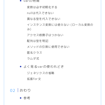
varの特徴
変数は必ず初期化する
nullは代入できない
異なる型を代入できない
インスタンス変数には使えない (ローカル変数の
み)
アクセス修飾子はつかない
配列は型を明記
メソッドの引数に使用できない
匿名クラス
ラムダ式
よく見るvarの使われどき
ジェネリクスの省略
拡張for文
おわり
参考