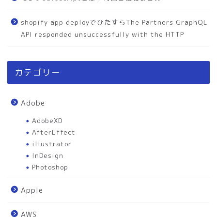
shopify app deployでひたすらThe Partners GraphQL
API responded unsuccessfully with the HTTP
カテゴリー
Adobe
AdobeXD
AfterEffect
illustrator
InDesign
Photoshop
Apple
AWS