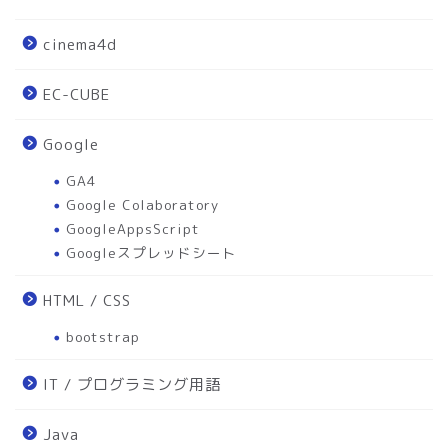
cinema4d
EC-CUBE
Google
GA4
Google Colaboratory
GoogleAppsScript
Googleスプレッドシート
HTML / CSS
bootstrap
IT / プログラミング用語
Java