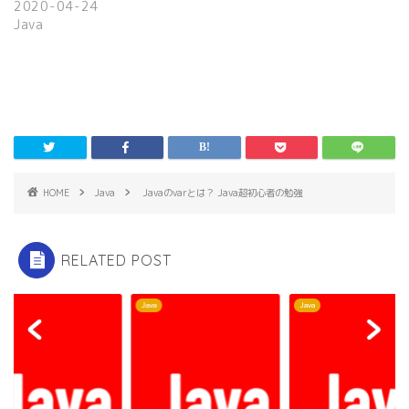
き
し
2020-04-24
ま
い
Java
す
ウ
)
ィ
ン
ド
ウ
で
開
き
ま
す
)
HOME
Java
Javaのvarとは？ Java超初心者の勉強
RELATED POST
Java
Java