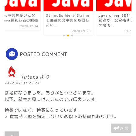
rows宣言を使いこな
StringBuilderとString
Java silver SE11 
！Java超初心者の勉強
で最後の文字列を取得し
験者が一発合格する
たい...
の期間...
2020-12-14
2020-05-28
2021-0
POSTED COMMENT
Yutaka
より:
2022-07-07 22:27
参考になりました。ありがとうございます。
以下、誤字を見つけましたのでお伝えします。
特徴ではなく、特賞になっています。
> 宣言時に型を指定しないため以下の特賞があります。
返信