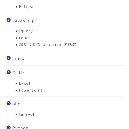
Eclipse
Javascript
jquery
react
超初心者のJavascriptの勉強
Linux
Office
Excel
Powerpoint
php
laravel
Python