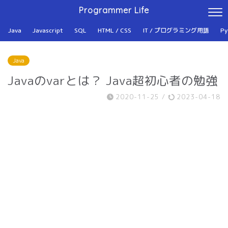
Programmer Life
Java
Javascript
SQL
HTML / CSS
IT / プログラミング用語
Py
Java
Javaのvarとは？ Java超初心者の勉強
2020-11-25
/
2023-04-18