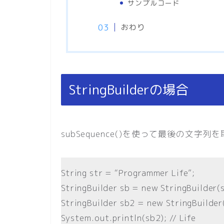
サンプルコード
おわり
StringBuilderの場合
subSequence()を使って最後の文字
String str = “Programmer Life”;
StringBuilder sb = new StringBuilder(s
StringBuilder sb2 = new StringBuilder(
System.out.println(sb2); // Life