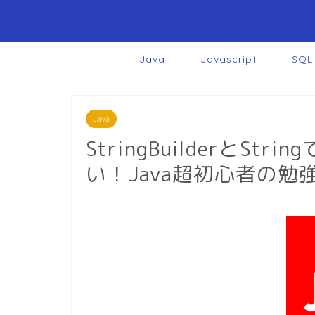
Java
Javascript
SQL
Java
StringBuilderとS
い！Java超初心者の勉