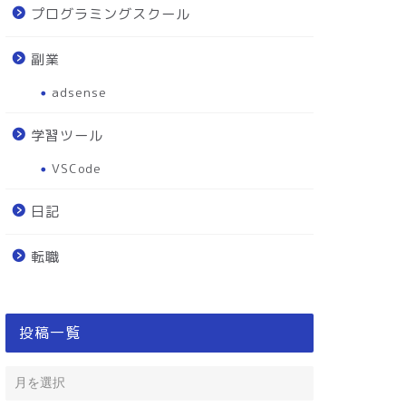
プログラミングスクール
va
Java
副業
adsense
学習ツール
VSCode
日記
istの重複を確認する方法！
総称型 (Generics type)とは？
ava超初心者の勉強
TとかEについて学ぶ！ Java初心
転職
者の...
2020-07-05
2020-09-2
投稿一覧