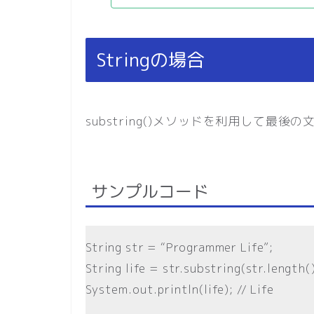
Stringの場合
substring()メソッドを利用して最後
サンプルコード
String str = “Programmer Life”;
String life = str.substring(str.length()
System.out.println(life); // Life