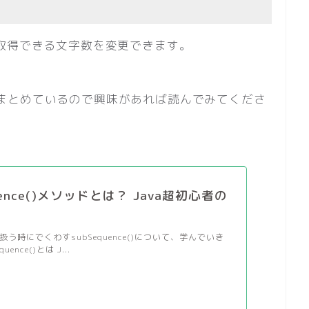
すると取得できる文字数を変更できます。
記事でまとめているので興味があれば読んでみてくださ
quence()メソッドとは？ Java超初心者の
り扱う時にでくわすsubSequence()について、学んでいき
uence()とは J...