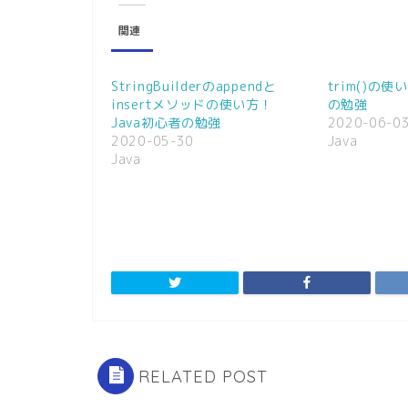
し
b
て
o
関連
T
o
w
k
i
で
t
共
t
有
StringBuilderのappendと
trim()の使
e
す
r
る
insertメソッドの使い方！
の勉強
で
に
Java初心者の勉強
2020-06-0
共
は
有
ク
2020-05-30
Java
(
リ
Java
新
ッ
し
ク
い
し
ウ
て
ィ
く
ン
だ
ド
さ
ウ
い
で
(
開
新
き
し
ま
い
す
ウ
)
ィ
ン
ド
ウ
で
RELATED POST
開
き
ま