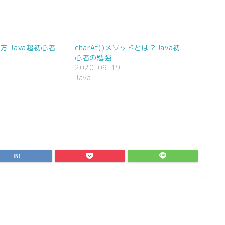
い方 Java超初心者
charAt()メソッドとは？Java初
心者の勉強
3
2020-09-19
Java