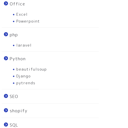
Office
Excel
Powerpoint
php
laravel
Python
beautifulsoup
Django
pytrends
SEO
shopify
SQL