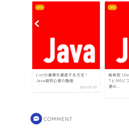
す
)
Java
Java
11 一発合格しま
Listの重複を確認する方法！
総称型 (Ge
感想
Java超初心者の勉強
TとかEにつ
者の...
2020-12-30
2020-07-05
COMMENT