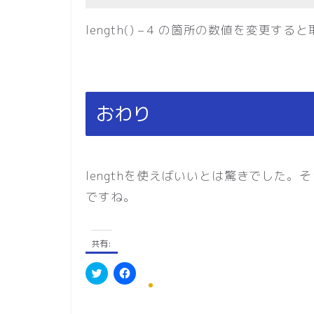
length() – 4 の箇所の数値を変更
おわり
lengthを使えばいいとは驚きでした
ですね。
共有:
ク
F
リ
a
ッ
c
ク
e