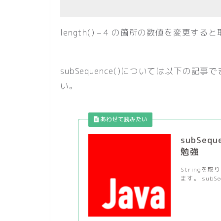
length() – 4 の箇所の数値を変更
subSequence()については以下の
い。
subSe
勉強
Stringを取
ます。 subSeq