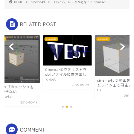
HOME
cinema4d
XYZの矢印マークがでない-Cinema4d-
RELATED POST
ma4d
cinema4d
cinema4d
Cinema4Dでテキストを
objファイルに書き出し
てみた
cinema4dで動画を
ムライン上で再生さ
2015-05-25
Vマップのメッシュを
い
択できない -
nema4d-
2014-
2015-05-19
COMMENT