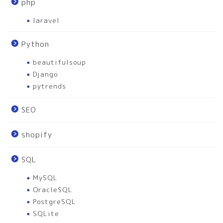
php
laravel
Python
beautifulsoup
Django
pytrends
SEO
shopify
SQL
MySQL
OracleSQL
PostgreSQL
SQLite