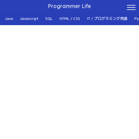
Programmer Life
Java
Javascript
SQL
HTML / CSS
IT / プログラミング用語
Py