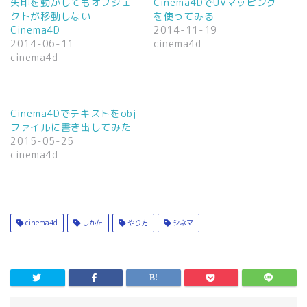
t
有
矢印を動かしてもオブジェ
Cinema4DでUVマッピング
e
す
クトが移動しない
を使ってみる
r
る
で
に
Cinema4D
2014-11-19
共
は
2014-06-11
cinema4d
有
ク
(
リ
cinema4d
新
ッ
し
ク
い
し
ウ
て
ィ
く
ン
だ
Cinema4Dでテキストをobj
ド
さ
ウ
い
ファイルに書き出してみた
で
(
2015-05-25
開
新
き
し
cinema4d
ま
い
す
ウ
)
ィ
ン
ド
ウ
で
開
cinema4d
しかた
やり方
シネマ
き
ま
す
)