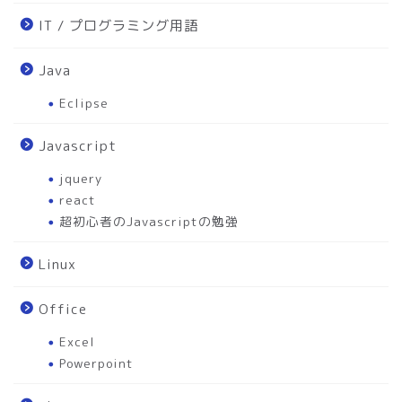
IT / プログラミング用語
Java
Eclipse
Javascript
jquery
react
超初心者のJavascriptの勉強
Linux
Office
Excel
Powerpoint