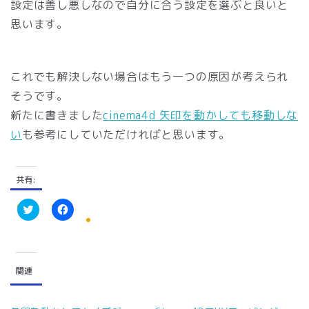
設定は善し悪しなので自分に合う設定を選ぶと良いと
思います。
これでも解決しない場合はもう一つの原因が考えられ
そうです。
新たに書きました
cinema4d 矢印を動かしても移動しな
い
も参考にしていただければと思います。
共有:
ク
F
リ
a
ッ
c
ク
e
し
b
て
o
関連
T
o
w
k
i
で
t
共