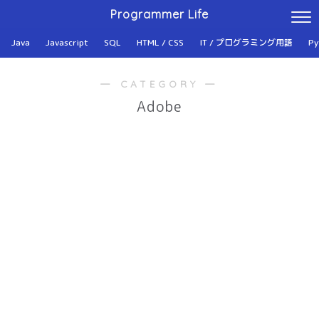
Programmer Life
Java
Javascript
SQL
HTML / CSS
IT / プログラミング用語
Py
― CATEGORY ―
Adobe