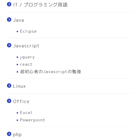
IT / プログラミング用語
Java
Eclipse
Javascript
jquery
react
超初心者のJavascriptの勉強
Linux
Office
Excel
Powerpoint
php