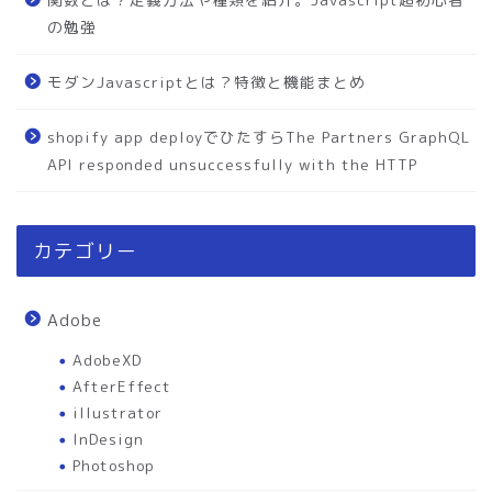
の勉強
モダンJavascriptとは？特徴と機能まとめ
shopify app deployでひたすらThe Partners GraphQL
API responded unsuccessfully with the HTTP
カテゴリー
Adobe
AdobeXD
AfterEffect
illustrator
InDesign
Photoshop