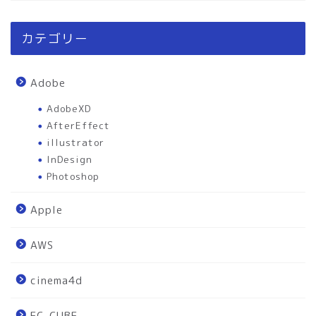
カテゴリー
Adobe
AdobeXD
AfterEffect
illustrator
InDesign
Photoshop
Apple
AWS
cinema4d
EC-CUBE