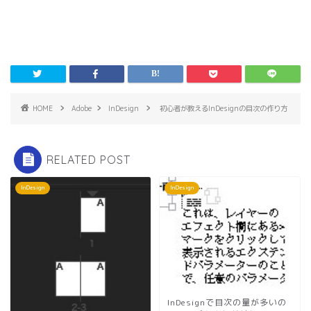
ン
ド
ウ
で
開
き
ま
す
)
HOME
Adobe
InDesign
初心者が教えるInDesignの目次の作り方
RELATED POST
InDesign
InDesign
InDesignで目次の量が多いの