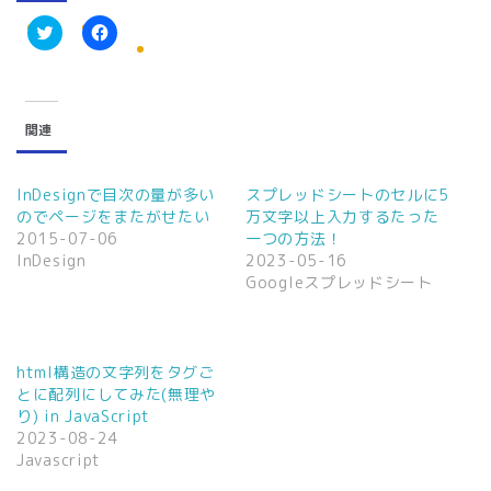
ク
F
リ
a
ッ
c
ク
e
し
b
て
o
関連
T
o
w
k
i
で
t
共
t
有
InDesignで目次の量が多い
スプレッドシートのセルに5
e
す
のでページをまたがせたい
万文字以上入力するたった
r
る
で
に
2015-07-06
一つの方法！
共
は
InDesign
2023-05-16
有
ク
(
リ
Googleスプレッドシート
新
ッ
し
ク
い
し
ウ
て
ィ
く
ン
だ
html構造の文字列をタグご
ド
さ
ウ
い
とに配列にしてみた(無理や
で
(
り) in JavaScript
開
新
き
し
2023-08-24
ま
い
Javascript
す
ウ
)
ィ