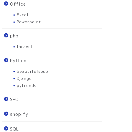
Office
Excel
Powerpoint
php
laravel
Python
beautifulsoup
Django
pytrends
SEO
shopify
SQL