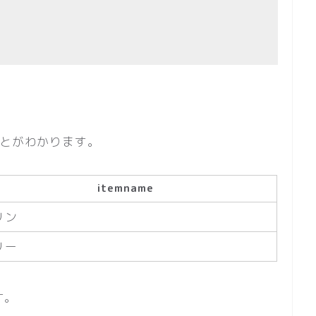
ことがわかります。
itemname
リン
リー
す。