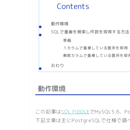
Contents
動作環境
SQLで重複を検索し件数を取得する方法
準備
１カラムで重複している箇所を取得
複数カラムで重複している箇所を取
おわり
動作環境
この記事は
SQL FIDDLE
でMySQL5.6、P
下記文章は主にPostgreSQLで仕様で