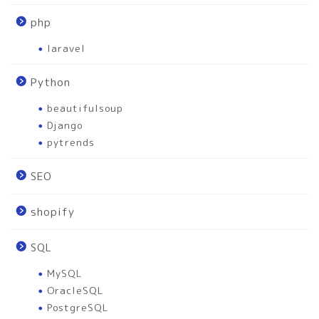
php
laravel
Python
beautifulsoup
Django
pytrends
SEO
shopify
SQL
MySQL
OracleSQL
PostgreSQL