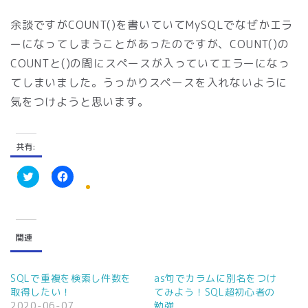
余談ですがCOUNT()を書いていてMySQLでなぜかエラ
ーになってしまうことがあったのですが、COUNT()の
COUNTと()の間にスペースが入っていてエラーになっ
てしまいました。うっかりスペースを入れないように
気をつけようと思います。
共有:
ク
F
リ
a
ッ
c
ク
e
し
b
て
o
関連
T
o
w
k
i
で
t
共
t
有
SQLで重複を検索し件数を
as句でカラムに別名をつけ
e
す
取得したい！
てみよう！SQL超初心者の
r
る
で
に
2020-06-07
勉強