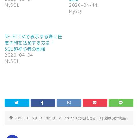
共
は
MySQL
2020-04-14
有
ク
(
リ
MySQL
新
ッ
し
ク
い
し
ウ
て
ィ
く
ン
だ
SELECT文で表示する際に任
ド
さ
ウ
い
意の列を追加する方法！
で
(
SQL超初心者の勉強
開
新
き
し
2020-04-04
ま
い
MySQL
す
ウ
)
ィ
ン
ド
ウ
で
開
き
ま
す
)
HOME
SQL
MySQL
count()で集計をとる | SQL超初心者の勉強