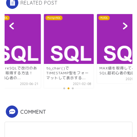
RELATED POST
greSQL
PostgreSQL
MySQL
stgreSQLで改行のあ
to_char()で
MAX値を取得してみ
列を取得する方法！
TIMESTAMP型をフォー
SQL超初心者の勉強
L初心者の...
マットして表示する...
2020-0
2020-06-21
2021-02-08
COMMENT