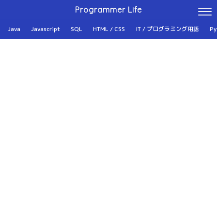
Programmer Life
Java
Javascript
SQL
HTML / CSS
IT / プログラミング用語
Py