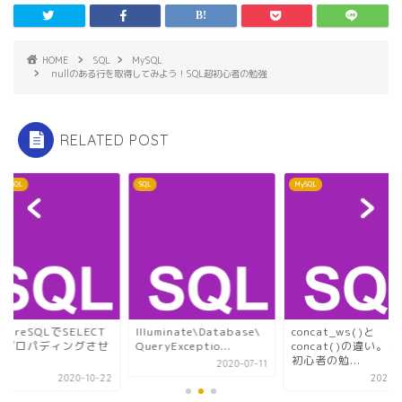
ま
す
)
HOME
SQL
MySQL
nullのある行を取得してみよう！SQL超初心者の勉強
RELATED POST
greSQL
SQL
MySQL
stgreSQLでSELECT
Illuminate\Database\
concat_ws()と
でゼロパディングさせ
QueryExceptio...
concat()の違い。S
！
初心者の勉...
2020-07-11
2020-10-22
2020-0