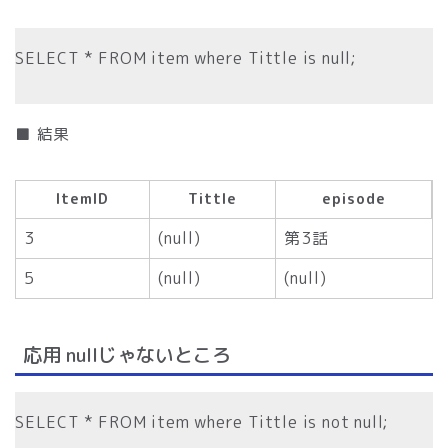
SELECT * FROM item where Tittle is null;
■ 結果
ItemID
Tittle
episode
3
(null)
第3話
5
(null)
(null)
応用 nullじゃないところ
SELECT * FROM item where Tittle is not null;