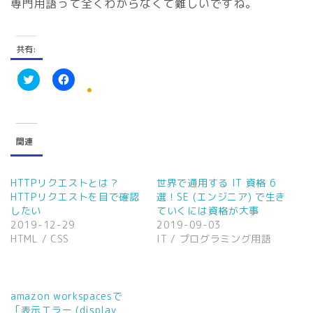
専門用語って全くわからなくて難しいですね。
共有:
ク
F
リ
a
ッ
c
ク
e
し
b
て
o
関連
T
o
w
k
i
で
t
共
t
有
HTTPリクエストとは？
世界で通用する IT 資格 6
e
す
HTTPリクエストを目で確認
選！SE (エンジニア) で生き
r
る
で
に
したい
ていくには資格が大事
共
は
2019-12-29
2019-09-03
有
ク
(
リ
HTML / CSS
IT / プログラミング用語
新
ッ
し
ク
い
し
ウ
て
ィ
く
ン
だ
amazon workspacesで
ド
さ
ウ
い
「表示エラー (display