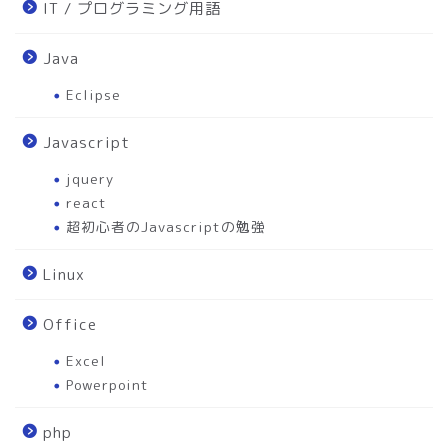
IT / プログラミング用語
Java
Eclipse
Javascript
jquery
react
超初心者のJavascriptの勉強
Linux
Office
Excel
Powerpoint
php