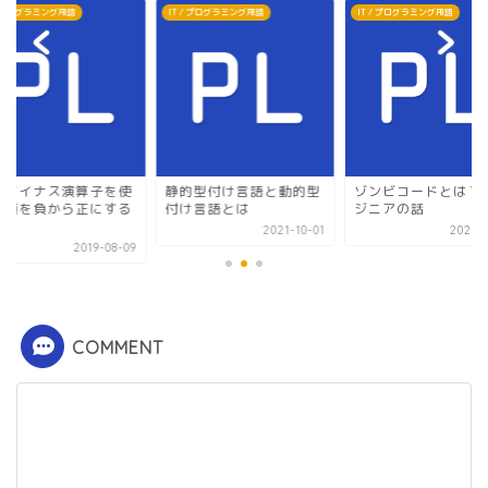
 / プログラミング用語
IT / プログラミング用語
IT / プログラミング用語
項マイナス演算子を使
静的型付け言語と動的型
ゾンビコードとは？
て値を負から正にする
付け言語とは
ジニアの話
法
2021-10-01
2021-0
2019-08-09
COMMENT