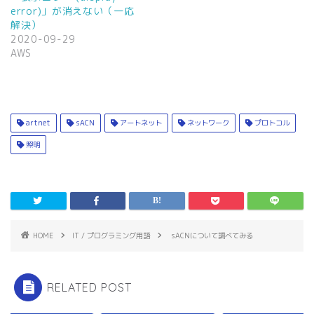
で
(
error)」が消えない（一応
開
新
き
し
解決）
ま
い
2020-09-29
す
ウ
)
ィ
AWS
ン
ド
ウ
で
開
き
ま
す
artnet
sACN
アートネット
ネットワーク
プロトコル
)
照明
HOME
IT / プログラミング用語
sACNについて調べてみる
RELATED POST