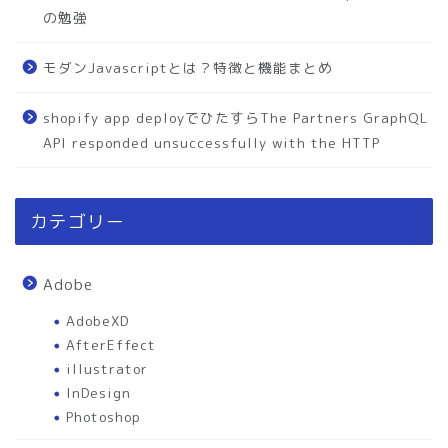
の勉強
モダンJavascriptとは？特徴と機能まとめ
shopify app deployでひたすらThe Partners GraphQL
API responded unsuccessfully with the HTTP
カテゴリー
Adobe
AdobeXD
AfterEffect
illustrator
InDesign
Photoshop