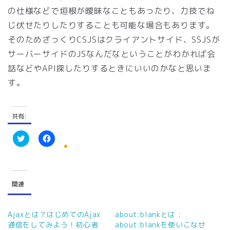
の仕様などで垣根が曖昧なこともあったり、力技でね
じ伏せたりしたりすることも可能な場合もあります。
そのためざっくりCSJSはクライアントサイド、SSJSが
サーバーサイドのJSなんだなということがわかれば会
話などやAPI探したりするときにいいのかなと思いま
す。
共有:
ク
F
リ
a
ッ
c
ク
e
し
b
て
o
関連
T
o
w
k
i
で
t
共
t
有
Ajaxとは？はじめてのAjax
about:blankとは :
e
す
通信をしてみよう！初心者
about:blankを使いこなせ
r
る