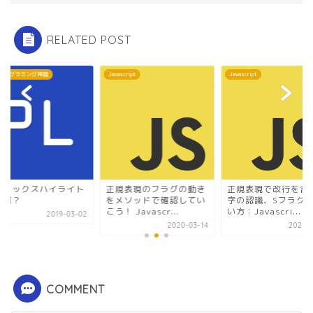
RELATED POST
 / プログラミング用語
Javascript
Javascript
ンタックスハイライト
正規表現のフラグの動き
正規表現で改行を含
て何？
をメソッドで確認してい
字の認識、Sフラグ
こう！ Javascr...
い方：Javascri...
2019-03-02
2020-03-14
2020-0
COMMENT