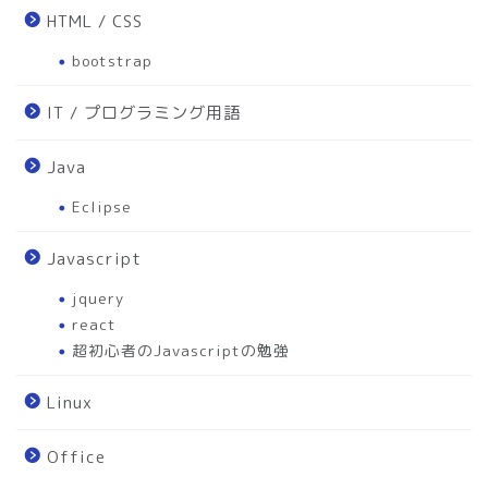
HTML / CSS
bootstrap
IT / プログラミング用語
Java
Eclipse
Javascript
jquery
react
超初心者のJavascriptの勉強
Linux
Office