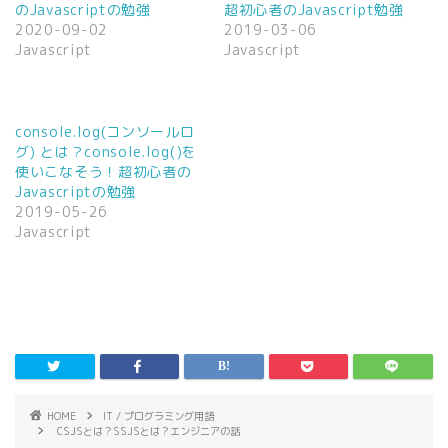
で
に
のJavascriptの勉強
超初心者のJavascript勉強
共
は
2020-09-02
2019-03-06
有
ク
(
リ
Javascript
Javascript
新
ッ
し
ク
い
し
ウ
て
ィ
く
ン
だ
console.log(コンソールロ
ド
さ
ウ
い
グ) とは？console.log()を
で
(
使いこなそう！超初心者の
開
新
き
し
Javascriptの勉強
ま
い
2019-05-26
す
ウ
)
ィ
Javascript
ン
ド
ウ
で
開
き
ま
す
)
HOME
IT / プログラミング用語
CSJSとは？SSJSとは？エンジニアの話