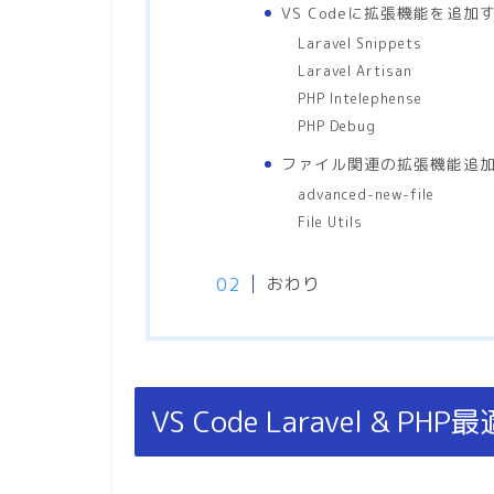
VS Codeに拡張機能を追加
Laravel Snippets
Laravel Artisan
PHP Intelephense
PHP Debug
ファイル関連の拡張機能追
advanced-new-file
File Utils
おわり
VS Code Laravel & PHP