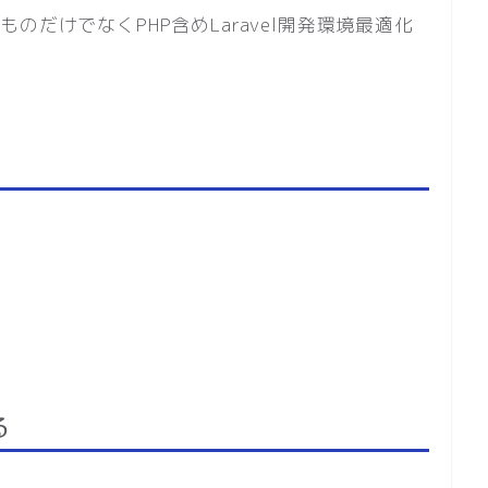
したものだけでなくPHP含めLaravel開発環境最適化
る