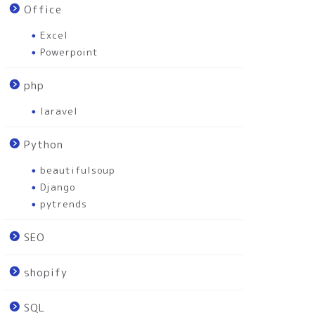
Office
Excel
Powerpoint
php
laravel
Python
beautifulsoup
Django
pytrends
SEO
shopify
SQL