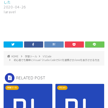
き
し
した
ま
い
2020-04-26
す
ウ
)
ィ
laravel
ン
ド
ウ
で
開
き
ま
す
)
HOME
学習ツール
VSCode
初心者でも簡単にVisual Studio CodeでGitを連携させcloneを表示させる方法
RELATED POST
学習ツール
VSCode