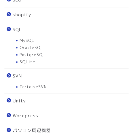
shopify
SQL
MySQL
OracleSQL
PostgreSQL
SQLite
SVN
TortoiseSVN
Unity
Wordpress
パソコン周辺機器