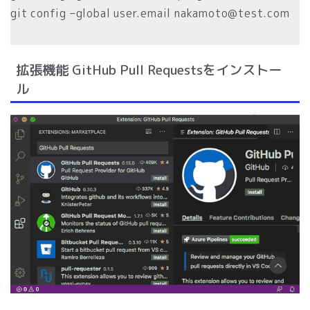
git config –global user.email nakamoto@test.com
拡張機能 GitHub Pull Requestsをインストー
ル