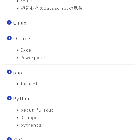
react
超初心者のJavascriptの勉強
Linux
Office
Excel
Powerpoint
php
laravel
Python
beautifulsoup
Django
pytrends
SEO