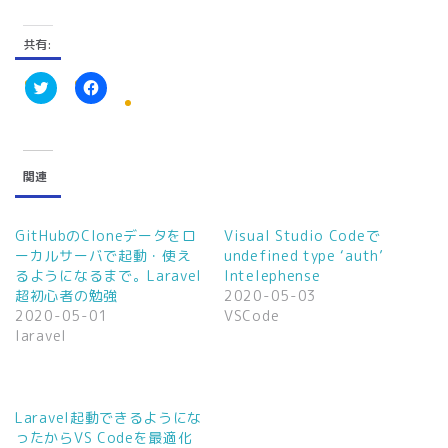
共有:
ク
F
リ
a
ッ
c
ク
e
し
b
て
o
関連
T
o
w
k
i
で
t
共
t
有
GitHubのCloneデータをロ
Visual Studio Codeで
e
す
ーカルサーバで起動・使え
undefined type ‘auth’
r
る
で
に
るようになるまで。Laravel
Intelephense
共
は
超初心者の勉強
2020-05-03
有
ク
(
リ
2020-05-01
VSCode
新
ッ
laravel
し
ク
い
し
ウ
て
ィ
く
ン
だ
ド
さ
ウ
い
Laravel起動できるようにな
で
(
ったからVS Codeを最適化
開
新