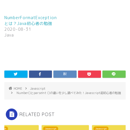
新
ッ
し
ク
い
し
ウ
て
ィ
く
NumberFormatException
ン
だ
とは？Java初心者の勉強
ド
さ
ウ
い
2020-08-31
で
(
Java
開
新
き
し
ま
い
す
ウ
)
ィ
ン
ド
ウ
で
開
き
ま
す
)
HOME
Javascript
Number()とparseInt ()の違いを少し調べてみた！Javascript超初心者の勉強
RELATED POST
script
Javascript
Javascript