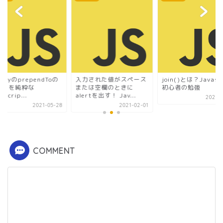
ueryのprependToの
入力された値がスペース
join()とは？Javasc
わりを純粋な
または空欄のときに
初心者の勉強
ascrip...
alertを出す！ Jav...
2020-0
2021-05-28
2021-02-01
COMMENT