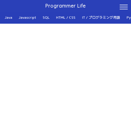
Programmer Life
Java
Javascript
SQL
HTML / CSS
IT / プログラミング用語
Py