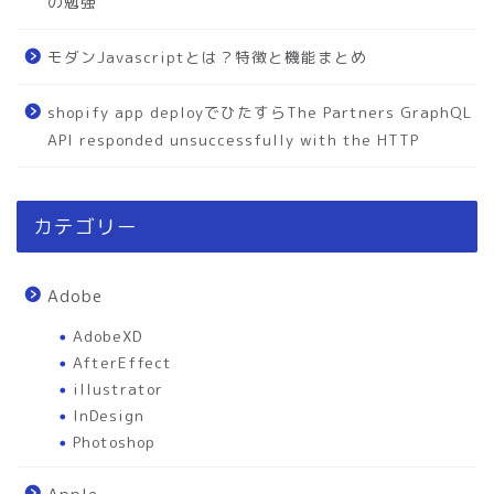
の勉強
モダンJavascriptとは？特徴と機能まとめ
shopify app deployでひたすらThe Partners GraphQL
API responded unsuccessfully with the HTTP
カテゴリー
Adobe
AdobeXD
AfterEffect
illustrator
InDesign
Photoshop