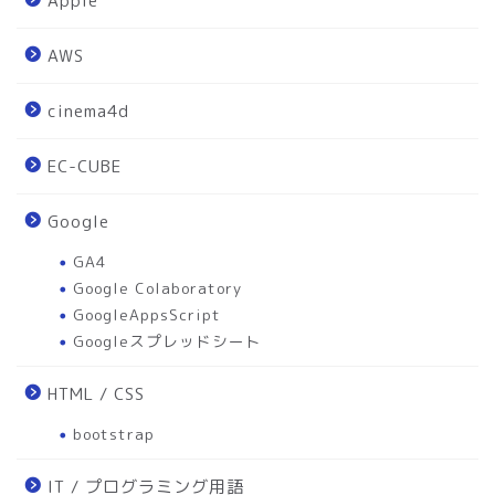
Apple
AWS
cinema4d
EC-CUBE
Google
GA4
Google Colaboratory
GoogleAppsScript
Googleスプレッドシート
HTML / CSS
bootstrap
IT / プログラミング用語