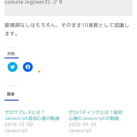
console.log(num3); // 9
接頭辞なしはもちろん、そのまま10進数として認識し
ます。
共有:
ク
F
リ
a
ッ
c
ク
e
し
b
て
o
関連
T
o
w
k
i
で
t
共
t
有
ゼロサプレスとは？
ゼロパディングとは？超初
e
す
Javascript超初心者の勉強
心者のJavascriptの勉強
r
る
で
に
2019-12-30
2020-01-01
共
は
Javascript
Javascript
有
ク
(
リ