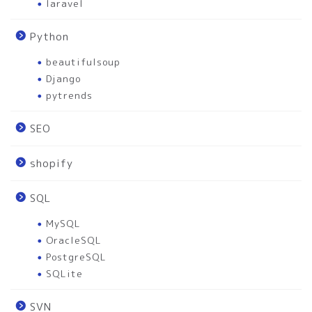
laravel
Python
beautifulsoup
Django
pytrends
SEO
shopify
SQL
MySQL
OracleSQL
PostgreSQL
SQLite
SVN