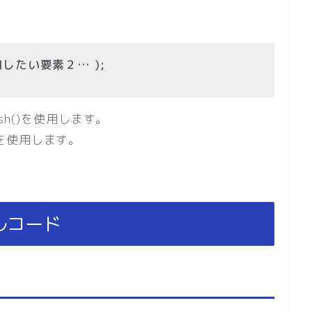
追加したい要素２… );
h()を使用します。
()を使用します。
プルコード