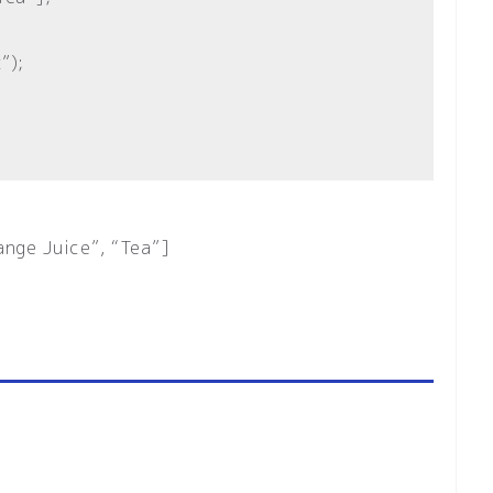
”);
ange Juice”, “Tea”]