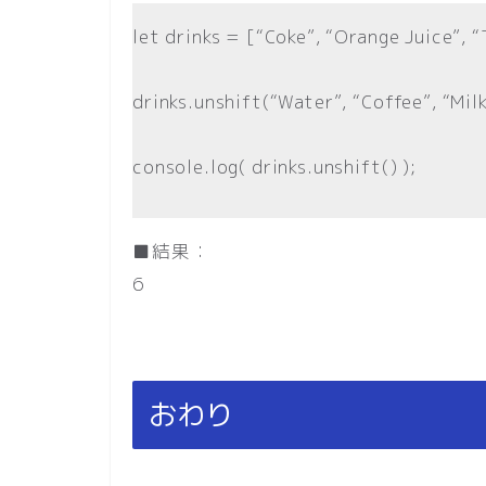
let drinks = [“Coke”, “Orange Juice”, “
drinks.unshift(“Water”, “Coffee”, “Milk
console.log( drinks.unshift() );
■結果：
6
おわり