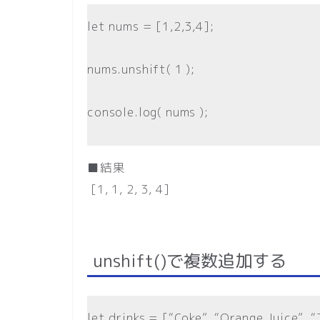
let nums = [1,2,3,4];
nums.unshift( 1 );
console.log( nums );
■結果
[1, 1, 2, 3, 4]
unshift()で複数追加する
let drinks = [“Coke”, “Orange Juice”, “