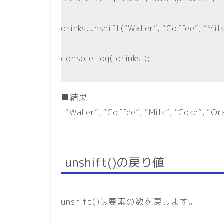
drinks.unshift(“Water”, “Coffee”, “Milk
console.log( drinks );
■結果
[“Water”, “Coffee”, “Milk”, “Coke”, “Or
unshift()の戻り値
unshift()は要素の数を戻します。