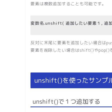
要素は複数追加することも可能です。
変数名.unshift( 追加したい要素１, 
反対に末尾に要素を追加したい場合はpus
要素を削除したい場合はshift()やpop
unshift()を使ったサン
unshift()で１つ追加する