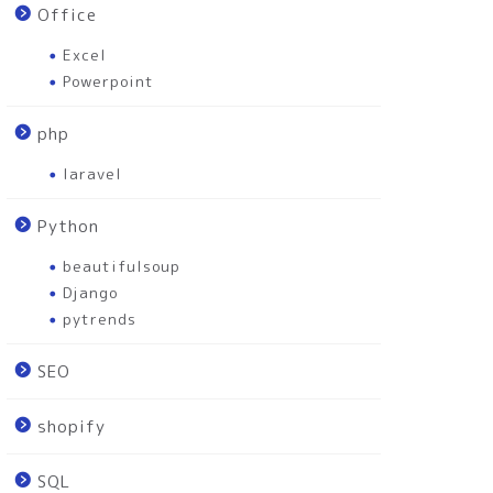
Office
Excel
Powerpoint
php
laravel
Python
beautifulsoup
Django
pytrends
SEO
shopify
SQL