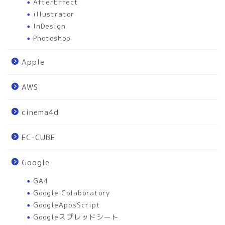
AfterEffect
illustrator
InDesign
Photoshop
Apple
AWS
cinema4d
EC-CUBE
Google
GA4
Google Colaboratory
GoogleAppsScript
Googleスプレッドシート