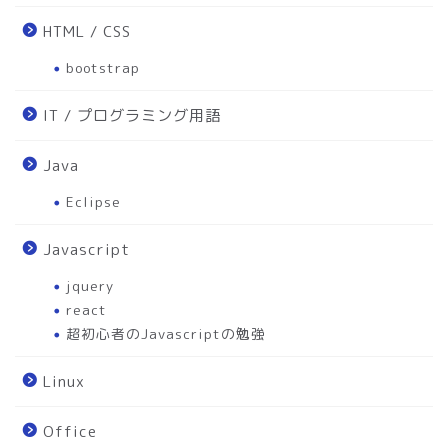
HTML / CSS
bootstrap
IT / プログラミング用語
Java
Eclipse
Javascript
jquery
react
超初心者のJavascriptの勉強
Linux
Office