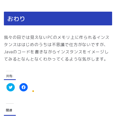
おわり
我々の目では見えないPCのメモリ上に作られるインス
タンスははじめのうちは不思議で仕方がないですが、
Javaのコードを書きながらインスタンスをイメージし
てみるとなんとなくわかってくるような気がします。
共有:
ク
F
リ
a
ッ
c
ク
e
し
b
て
o
関連
T
o
w
k