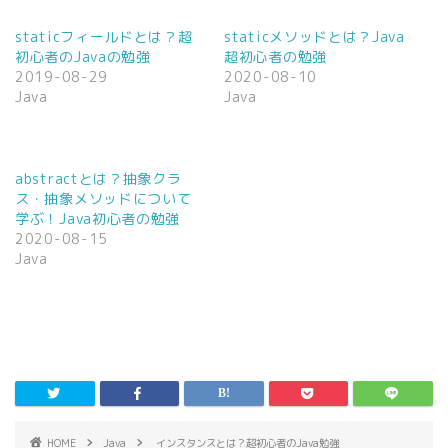
i
で
t
共
t
有
staticフィールドとは？超
staticメソッドとは？Java
e
す
初心者のJavaの勉強
超初心者の勉強
r
る
で
に
2019-08-29
2020-08-10
共
は
Java
Java
有
ク
(
リ
新
ッ
し
ク
い
し
ウ
て
ィ
く
abstractとは？抽象クラ
ン
だ
ス・抽象メソッドについて
ド
さ
ウ
い
学ぶ！Java初心者の勉強
で
(
2020-08-15
開
新
き
し
Java
ま
い
す
ウ
)
ィ
ン
ド
ウ
で
開
き
ま
す
)
HOME
Java
インスタンスとは？超初心者のJava勉強