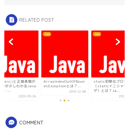
RELATED POST
Java
Java
tches()と正規表現の
ArrayIndexOutOfBoun
static初期化ブロッ
き方が少しわかるJava
dsExceptionとは？...
（staticイニシャラ
文 :...
ザ）とは？Ja...
2019-12-08
2020-03-26
2020-1
COMMENT