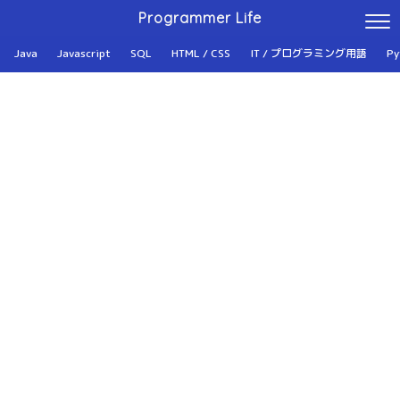
Programmer Life
Java
Javascript
SQL
HTML / CSS
IT / プログラミング用語
Py