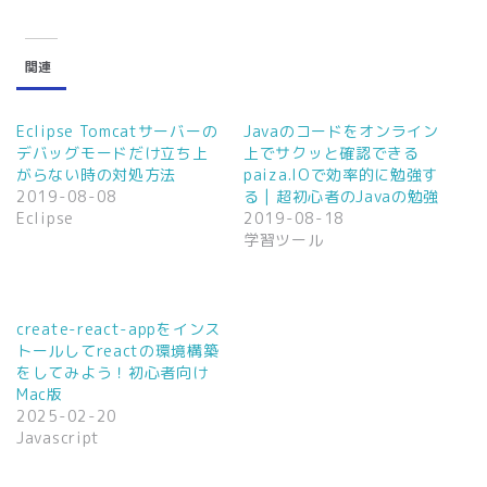
リ
a
ッ
c
ク
e
し
b
て
o
関連
T
o
w
k
i
で
t
共
t
有
Eclipse Tomcatサーバーの
Javaのコードをオンライン
e
す
デバッグモードだけ立ち上
上でサクッと確認できる
r
る
で
に
がらない時の対処方法
paiza.IOで効率的に勉強す
共
は
2019-08-08
る | 超初心者のJavaの勉強
有
ク
(
リ
Eclipse
2019-08-18
新
ッ
学習ツール
し
ク
い
し
ウ
て
ィ
く
ン
だ
ド
さ
ウ
い
create-react-appをインス
で
(
トールしてreactの環境構築
開
新
き
し
をしてみよう！初心者向け
ま
い
Mac版
す
ウ
)
ィ
2025-02-20
ン
Javascript
ド
ウ
で
開