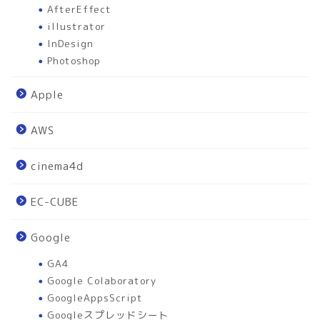
AfterEffect
illustrator
InDesign
Photoshop
Apple
AWS
cinema4d
EC-CUBE
Google
GA4
Google Colaboratory
GoogleAppsScript
Googleスプレッドシート