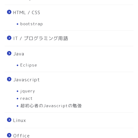
HTML / CSS
bootstrap
IT / プログラミング用語
Java
Eclipse
Javascript
jquery
react
超初心者のJavascriptの勉強
Linux
Office