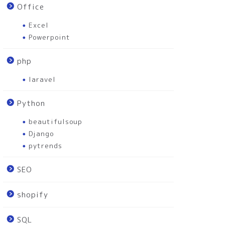
Office
Excel
Powerpoint
php
laravel
Python
beautifulsoup
Django
pytrends
SEO
shopify
SQL