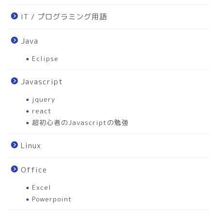
IT / プログラミング用語
Java
Eclipse
Javascript
jquery
react
超初心者のJavascriptの勉強
Linux
Office
Excel
Powerpoint