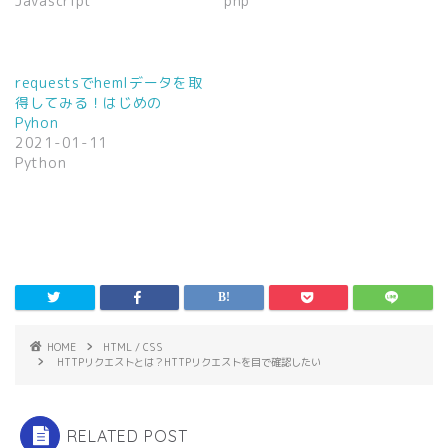
Javascript
php
新
ッ
し
ク
い
し
ウ
て
ィ
く
ン
だ
requestsでhemlデータを取
ド
さ
ウ
い
得してみる！はじめの
で
(
Pyhon
開
新
き
し
2021-01-11
ま
い
Python
す
ウ
)
ィ
ン
ド
ウ
で
開
き
ま
す
)
HOME
HTML / CSS
HTTPリクエストとは？HTTPリクエストを目で確認したい
RELATED POST