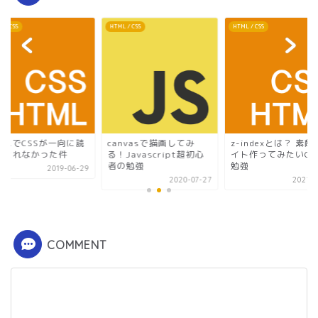
 / CSS
HTML / CSS
HTML / CSS
ミスでCSSが一向に読
canvasで描画してみ
z-indexとは？ 素
込まれなかった件
る！Javascript超初心
イト作ってみたいCS
者の勉強
勉強
2019-06-29
2020-07-27
2021-0
COMMENT