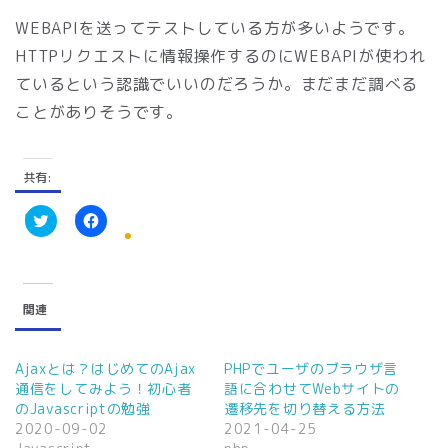
WEBAPIを送ってテストしている方が多いようです。
HTTPリクエストに情報操作するのにWEBAPIが使われ
ているという認識でいいのだろうか。まだまだ調べる
ことがありそうです。
共有:
ク
F
リ
a
ッ
c
ク
e
し
b
て
o
関連
T
o
w
k
i
で
t
共
t
有
Ajaxとは？はじめてのAjax
PHPでユーザのブラウザ言
e
す
通信をしてみよう！初心者
語に合わせてWebサイトの
r
る
で
に
のJavascriptの勉強
遷移先を切り替える方法
共
は
2020-09-02
2021-04-25
有
ク
(
リ