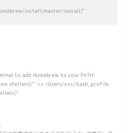
omebrew/install/master/install)”
rminal to add Homebrew to your PATH:
w shellenv)”‘ >> /Users/xxx/.bash_profile
llenv)”
。