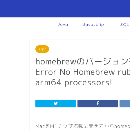
Java
Javascript
SQL
Apple
homebrewのバージ
Error No Homebrew rub
arm64 processors!
MacをM1チップ搭載に変えてからhom