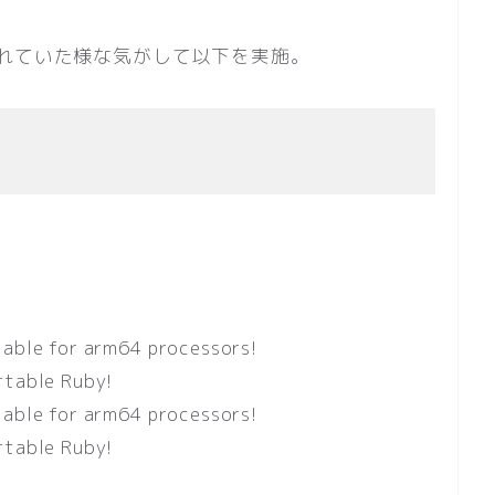
れていた様な気がして以下を実施。
lable for arm64 processors!
rtable Ruby!
lable for arm64 processors!
rtable Ruby!