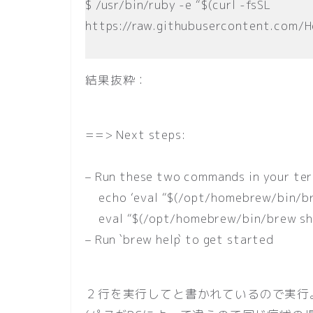
$ /usr/bin/ruby -e “$(curl -fsSL
https://raw.githubusercontent.com/H
結果抜粋：
==> Next steps:
– Run these two commands in your te
echo ‘eval “$(/opt/homebrew/bin/bre
eval “$(/opt/homebrew/bin/brew she
– Run `brew help` to get started
２行を実行してと書かれているので実行