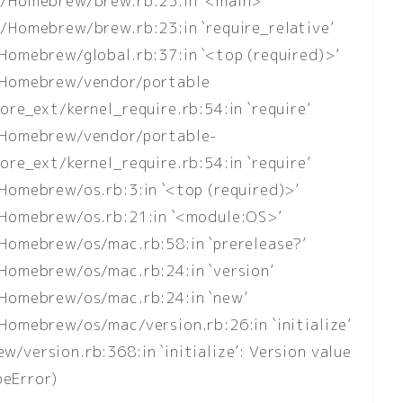
y/Homebrew/brew.rb:23:in `<main>’
/Homebrew/brew.rb:23:in `require_relative’
Homebrew/global.rb:37:in `<top (required)>’
y/Homebrew/vendor/portable
re_ext/kernel_require.rb:54:in `require’
y/Homebrew/vendor/portable-
re_ext/kernel_require.rb:54:in `require’
Homebrew/os.rb:3:in `<top (required)>’
/Homebrew/os.rb:21:in `<module:OS>’
Homebrew/os/mac.rb:58:in `prerelease?’
Homebrew/os/mac.rb:24:in `version’
/Homebrew/os/mac.rb:24:in `new’
Homebrew/os/mac/version.rb:26:in `initialize’
version.rb:368:in `initialize’: Version value
peError)