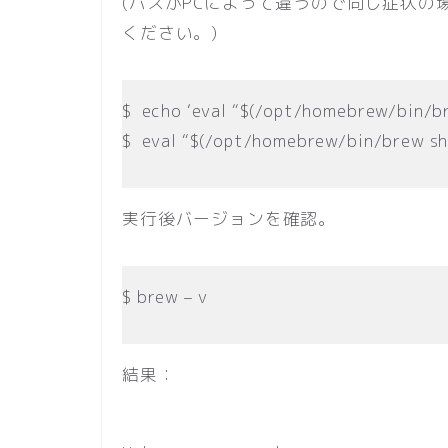
(パスがPCによって違うので同じ症状
ください。)
$
echo ‘eval “$(/opt/homebrew/bin/bre
$ eval “$(/opt/homebrew/bin/brew sh
実行後バージョンを確認。
$ brew – v
結果：