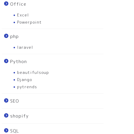
Office
Excel
Powerpoint
php
laravel
Python
beautifulsoup
Django
pytrends
SEO
shopify
SQL