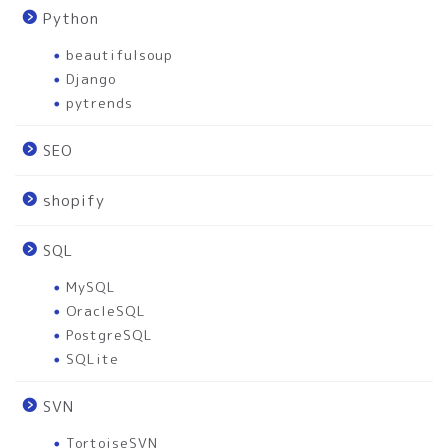
Python
beautifulsoup
Django
pytrends
SEO
shopify
SQL
MySQL
OracleSQL
PostgreSQL
SQLite
SVN
TortoiseSVN