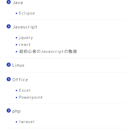
Java
Eclipse
Javascript
jquery
react
超初心者のJavascriptの勉強
Linux
Office
Excel
Powerpoint
php
laravel