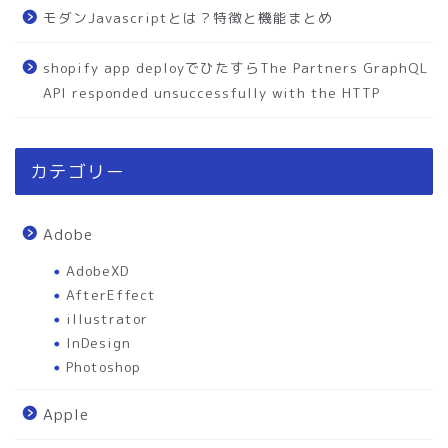
モダンJavascriptとは？特徴と機能まとめ
shopify app deployでひたすらThe Partners GraphQL
API responded unsuccessfully with the HTTP
カテゴリー
Adobe
AdobeXD
AfterEffect
illustrator
InDesign
Photoshop
Apple