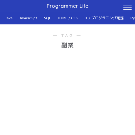
Programmer Life
Java
Javascript
SQL
HTML / CSS
IT / プログラミング用語
Py
― TAG ―
副業