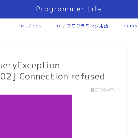
Programmer Life
HTML / CSS
IT / プログラミング用語
Pytho
ueryException
2] Connection refused
2020-07-11