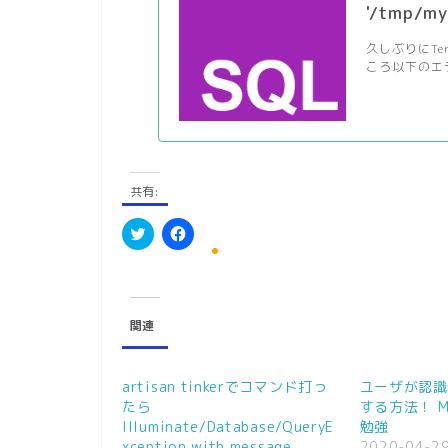
'/tmp/my
久しぶりにTer
ころ以下のエラ
共有:
ク
F
リ
a
ッ
c
ク
e
し
b
て
o
関連
T
o
w
k
i
で
t
共
t
有
artisan tinkerでコマンド打っ
ユーザが認識
e
す
r
る
たら
する方法！ M
で
に
Illuminate/Database/QueryE
勉強
共
は
有
ク
xception with message
2020-04-2