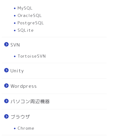
MySQL
OracleSQL
PostgreSQL
SQLite
SVN
TortoiseSVN
REATE TABLEでテーブルを作
Laravelにmysqlを設定してテー
Unity
してみよう！ 超初心者のSQL
ブルを作成・取得してみた！超
勉強
初心者のLara...
Wordpress
2020-04-03
2020-04-2
パソコン周辺機器
ブラウザ
Chrome