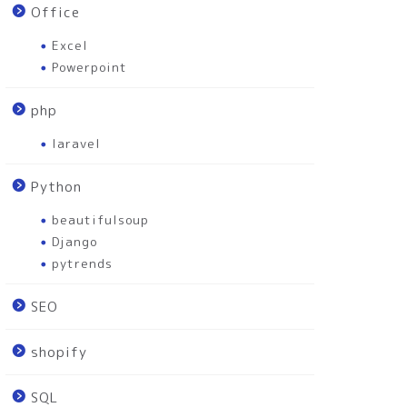
Office
Excel
Powerpoint
php
laravel
Python
beautifulsoup
Django
pytrends
SEO
shopify
SQL
ySQL
laravel