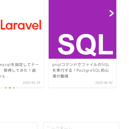
lにmysqlを設定してテー
psqlコマンドでファイルのSQL
C
・取得してみた！超
を実行する！PostgreSQL初心
成
a...
者の勉強
の
2020-04-29
2020-06-02