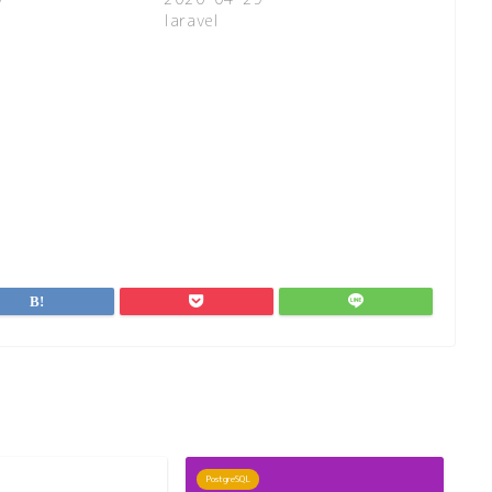
laravel
PostgreSQL
M