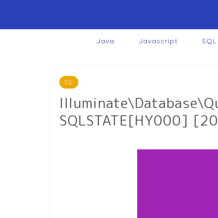
Java
Javascript
SQL
SQL
Illuminate\Database\Q
SQLSTATE[HY000] [200