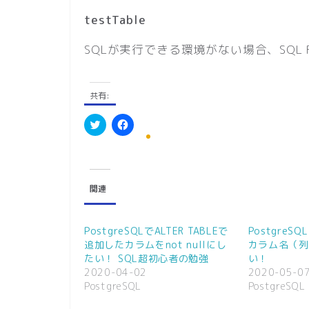
testTable
SQLが実行できる環境がない場合、SQL 
共有:
ク
F
リ
a
ッ
c
ク
e
し
b
て
o
関連
T
o
w
k
i
で
t
共
t
有
PostgreSQLでALTER TABLEで
PostgreSQ
e
す
r
る
追加したカラムをnot nullにし
カラム名（列
で
に
たい！ SQL超初心者の勉強
い！
共
は
有
ク
2020-04-02
2020-05-0
(
リ
PostgreSQL
PostgreSQL
新
ッ
し
ク
い
し