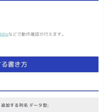
ddle
などで動作確認が行えます。
加する書き方
UMN 追加する列名 データ型;