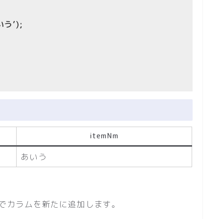
いう’);
itemNm
あいう
LEでカラムを新たに追加します。