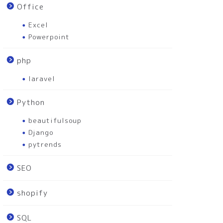
Office
Excel
Powerpoint
php
laravel
Python
beautifulsoup
Django
pytrends
SEO
shopify
SQL