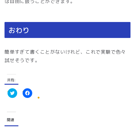
は自由に扱うことができます。
おわり
簡単すぎて書くことがないけれど、これで実験で色々
試せそうです。
共有:
ク
F
リ
a
ッ
c
ク
e
し
b
て
o
関連
T
o
w
k
i
で
t
共