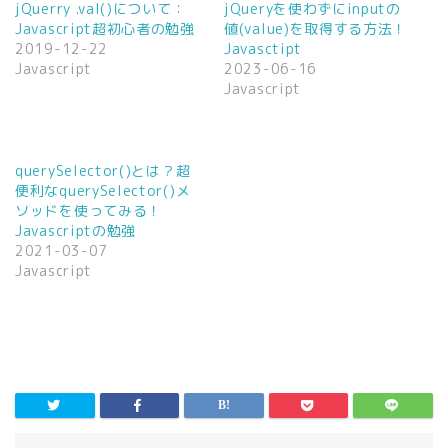
t
有
jQuerry .val()について：
jQueryを使わずにinputの
e
す
Javascript超初心者の勉強
値(value)を取得する方法！
r
る
で
に
2019-12-22
Javasctipt
共
は
Javascript
2023-06-16
有
ク
(
リ
Javascript
新
ッ
し
ク
い
し
ウ
て
ィ
く
ン
だ
querySelector()とは？超
ド
さ
ウ
い
便利なquerySelector()メ
で
(
ソッドを使ってみる！
開
新
き
し
Javascriptの勉強
ま
い
2021-03-07
す
ウ
)
ィ
Javascript
ン
ド
ウ
で
開
き
ま
す
)