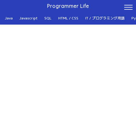
Programmer Life
Java
Javascript
SQL
HTML / CSS
IT / プログラミング用語
Py