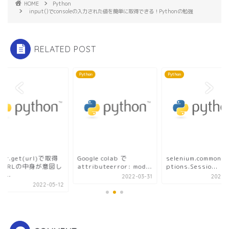
HOME
Python
input()でconsoleの入力された値を簡単に取得できる！Pythonの勉強
RELATED POST
on
Python
Python
iver.get(url)で取得
Google colab で
selenium.common.e
たURLの中身が意図し
attributeerror: mod...
ptions.Sessio...
...
2022-03-31
2020-1
2022-05-12