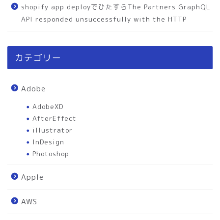
shopify app deployでひたすらThe Partners GraphQL
API responded unsuccessfully with the HTTP
カテゴリー
Adobe
AdobeXD
AfterEffect
illustrator
InDesign
Photoshop
Apple
AWS