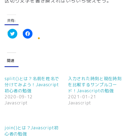
区切り文字を書き換えればいろいろ使えそう。
共有:
ク
F
リ
a
ッ
c
ク
e
し
b
て
o
関連
T
o
w
k
i
で
t
共
t
有
split()とは？名前を姓名で
入力された時刻と現在時刻
e
す
分けてみよう！Javascript
を比較するサンプルコー
r
る
で
に
初心者の勉強
ド！Javascriptの勉強
共
は
2020-09-12
2021-01-21
有
ク
(
リ
Javascript
Javascript
新
ッ
し
ク
い
し
ウ
て
ィ
く
ン
だ
join()とは？Javascript初
ド
さ
ウ
い
心者の勉強