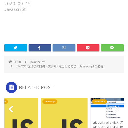
で
(
2020-09-15
開
新
き
し
Javascript
ま
い
す
ウ
)
ィ
ン
ド
ウ
で
開
き
ま
す
)
HOME
Javascript
ハイフン区切りの日付（文字列）を分ける方法！Javascriptの勉強
RELATED POST
script
Javascript
Javascript
about:blankとは :
about:blankを使