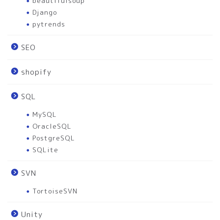
beautifulsoup
Django
pytrends
SEO
shopify
SQL
MySQL
OracleSQL
PostgreSQL
SQLite
SVN
TortoiseSVN
Unity