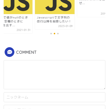
せ...
2019-0
al()で値がnullのとき
Javascriptで文字列の
たは空欄のときに
改行以降を削除したい！
ertを出す...
2023-01-09
2021-01-31
COMMENT