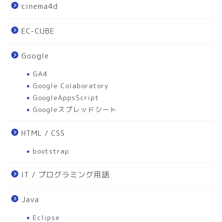
cinema4d
EC-CUBE
Google
GA4
Google Colaboratory
GoogleAppsScript
Googleスプレッドシート
HTML / CSS
bootstrap
IT / プログラミング用語
Java
Eclipse