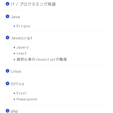
IT / プログラミング用語
Java
Eclipse
Javascript
jquery
react
超初心者のJavascriptの勉強
Linux
Office
Excel
Powerpoint
php