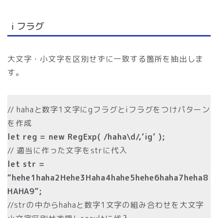
i フラグ
大文字・小文字を区別せずに一致する箇所を抽出しま
す。
// hahaと数字1文字にgフラグとiフラグをつけパターン
を作成
let reg = new RegExp( /haha\d/,’ig’ );
// 適当に作った文字をstrに代入
let str =
“hehe1haha2Hehe3Haha4hahe5hehe6haha7heha8
HAHA9”;
//strの中からhahaと数字1文字の組み合わせを大文字