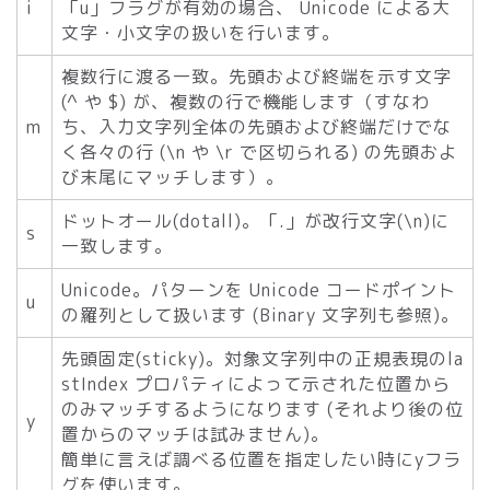
i
「u」フラグが有効の場合、 Unicode による大
文字・小文字の扱いを行います。
複数行に渡る一致。先頭および終端を示す文字
(^ や $) が、複数の行で機能します（すなわ
m
ち、入力文字列全体の先頭および終端だけでな
く各々の行 (\n や \r で区切られる) の先頭およ
び末尾にマッチします）。
ドットオール(dotall)。「.」が改行文字(\n)に
s
一致します。
Unicode。パターンを Unicode コードポイント
u
の羅列として扱います (Binary 文字列も参照)。
先頭固定(sticky)。対象文字列中の正規表現のla
stIndex プロパティによって示された位置から
のみマッチするようになります (それより後の位
y
置からのマッチは試みません)。
簡単に言えば調べる位置を指定したい時にyフラ
グを使います。