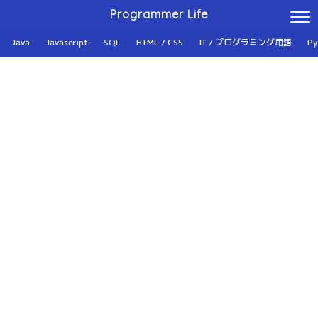
Programmer Life
Java
Javascript
SQL
HTML / CSS
IT / プログラミング用語
Py