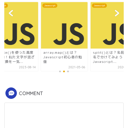
script
Javascript
Javascript
place()を使った高度
array.map()とは？
split()とは？名前
置換！似た文字が混ざ
Javascript初心者の勉
名で分けてみよう！
置換を一気...
強
Javascript...
2023-08-14
2021-05-06
2020-0
COMMENT