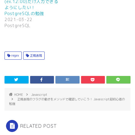
ウ
い
(ex.12:00)だけ入力できる
で
(
ようにしたい！
開
新
き
し
PostgreSQLの勉強
ま
い
2021-03-22
す
ウ
)
ィ
PostgreSQL
ン
ド
ウ
で
開
き
ま
す
regex
正規表現
)
HOME
Javascript
正規表現のフラグの動きをメソッドで確認していこう！ Javascript超初心者の
勉強
RELATED POST