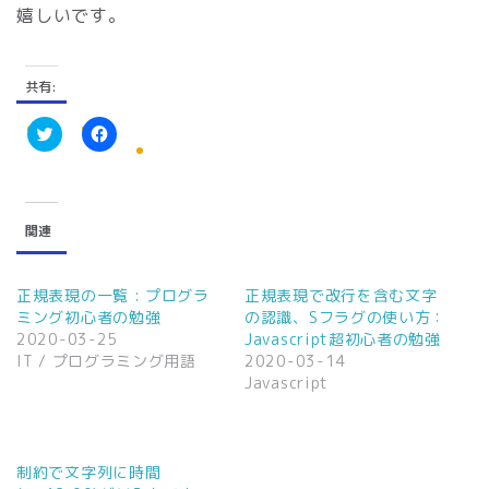
嬉しいです。
共有:
ク
F
リ
a
ッ
c
ク
e
し
b
て
o
関連
T
o
w
k
i
で
t
共
t
有
正規表現の一覧 : プログラ
正規表現で改行を含む文字
e
す
ミング初心者の勉強
の認識、Sフラグの使い方：
r
る
で
に
2020-03-25
Javascript超初心者の勉強
共
は
IT / プログラミング用語
2020-03-14
有
ク
(
リ
Javascript
新
ッ
し
ク
い
し
ウ
て
ィ
く
ン
だ
制約で文字列に時間
ド
さ