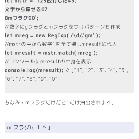
let mstr = `123改行した45、
文字から探せる67
8mフラグ90`;
//数字にgフラグとmフラグをつけパターンを作成
let mreg = new RegExp( /\d/,’gm’ );
//mstrの中から数字1を全て探しmresultに代入
let mresult = mstr.match( mreg );
//コンソールにmresultの中身を表示
console.log(mresult);
// [“1”, “2”, “3”, “4”, “5”,
“6”, “7”, “8”, “9”, “0”]
ちなみにmフラグだけだと1だけ抽出されます。
m フラグに「 ^ 」