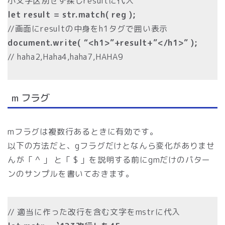
小文字区別せず探しresultに代入
let result = str.match( reg );
//画面にresultの中身をh1タグで囲い表示
document.write( “<h1>”+result+”</h1>” );
// haha2,Haha4,haha7,HAHA9
m フラグ
mフラグは複数行あるときに有効です。
以下の方法だと、gフラグだけとなんら変化がありませ
んが「 ^ 」 と「 $ 」を説明する前にgmだけのパター
ンのサンプルを書いておきます。
// 適当に作った改行を含む文字をmstrに代入