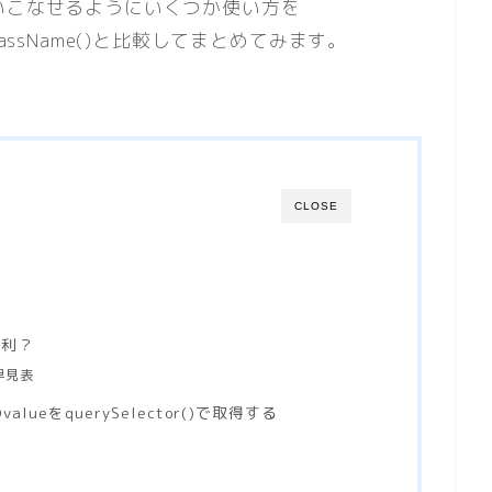
)を使いこなせるようにいくつか使い方を
nsByClassName()と比較してまとめてみます。
CLOSE
超便利？
え早見表
lueをquerySelector()で取得する