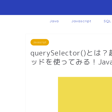
Java
Javascript
SQL
Javascript
querySelector()とは
ッドを使ってみる！Javas