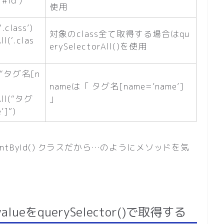
‘#id’)
使用
.class’)
対象のclass全て取得する場合はqu
l(‘.clas
erySelectorAll()を使用
r(“タグ名[n
nameは「 タグ名[name=’name’]
All(“タグ
」
’]”)
ElementById() クラスだから…のようにメソッドを気
ueをquerySelector()で取得する