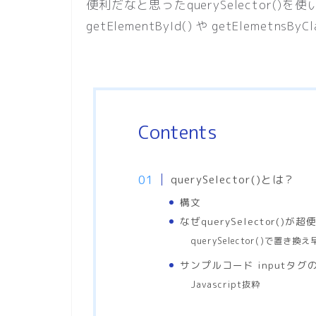
便利だなと思ったquerySelector(
getElementById() や getElemet
Contents
querySelector()とは？
構文
なぜquerySelector()が
querySelector()で置き換
サンプルコード inputタグのva
Javascript抜粋