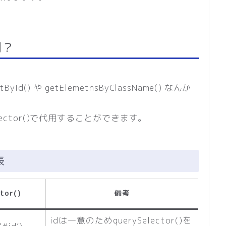
利？
() や getElemetnsByClassName() なんか
ector()で代用することができます。
表
tor()
備考
idは一意のためquerySelector()を