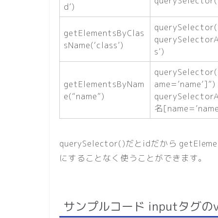
querySelector(
d’)
querySelector(‘
getElementsByClas
querySelectorAl
sName(‘class’)
s’)
querySelecto
getElementsByNam
ame=’name’]”)
e(“name”)
querySelector
名[name=’name
querySelector()だとidだから get
にすることなく使うことができます。
サンプルコード inputタグのval