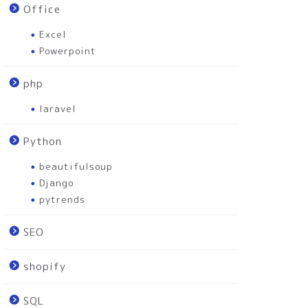
Office
Excel
Powerpoint
php
laravel
Python
beautifulsoup
Django
pytrends
SEO
shopify
SQL